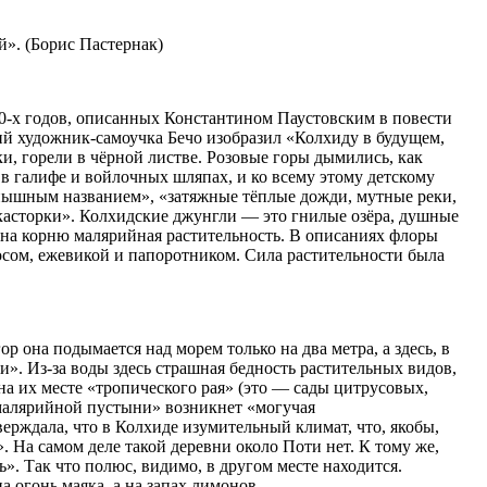
». (Борис Пастернак)
30-х годов, описанных Константином Паустовским в повести
ячий художник-самоучка Бечо изобразил «Колхиду в будущем,
и, горели в чёрной листве. Розовые горы дымились, как
 галифе и войлочных шляпах, и ко всему этому детскому
с пышным названием», «затяжные тёплые дожди, мутные реки,
м касторки». Колхидские джунгли — это гнилые озёра, душные
я на корню малярийная растительность. В описаниях флоры
носом, ежевикой и папоротником. Сила растительности была
р она подымается над морем только на два метра, а здесь, в
ли». Из-за воды здесь страшная бедность растительных видов,
на их месте «тропического рая» (это — сады цитрусовых,
 «малярийной пустыни» возникнет «могучая
верждала, что в Колхиде изумительный климат, что, якобы,
. На самом деле такой деревни около Поти нет. К тому же,
ь». Так что полюс, видимо, в другом месте находится.
 огонь маяка, а на запах лимонов.