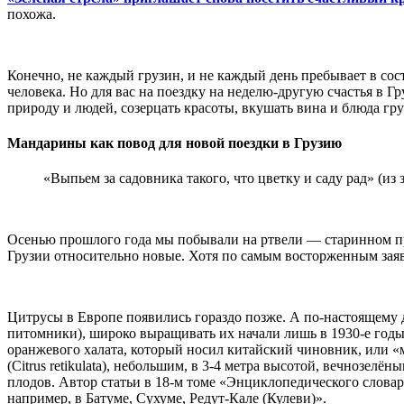
похожа.
Конечно, не каждый грузин, и не каждый день пребывает в со
человека. Но для вас на поездку на неделю-другую счастья в Гр
природу и людей, созерцать красоты, вкушать вина и блюда 
Мандарины как повод для новой поездки в Грузию
«Выпьем за садовника такого, что цветку и саду рад» (из 
Осенью прошлого года мы побывали на ртвели — старинном пр
Грузии относительно новые. Хотя по самым восторженным заяв
Цитрусы в Европе появились гораздо позже. А по-настоящему 
питомники), широко выращивать их начали лишь в 1930-е годы.
оранжевого халата, который носил китайский чиновник, или «
(Citrus retikulata), небольшим, в 3-4 метра высотой, вечноз
плодов. Автор статьи в 18-м томе «Энциклопедического словаря
например, в Батуме, Сухуме, Редут-Кале (Кулеви)».