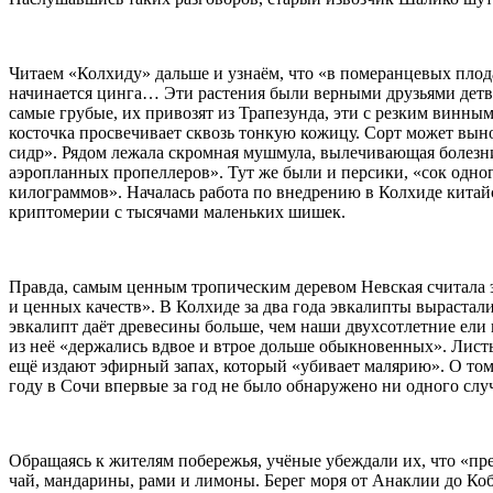
Читаем «Колхиду» дальше и узнаём, что «в померанцевых плод
начинается цинга… Эти растения были верными друзьями детв
самые грубые, их привозят из Трапезунда, эти с резким винны
косточка просвечивает сквозь тонкую кожицу. Сорт может вын
сидр». Рядом лежала скромная мушмула, вылечивающая болезни 
аэропланных пропеллеров». Тут же были и персики, «сок одног
килограммов». Началась работа по внедрению в Колхиде китайс
криптомерии с тысячами маленьких шишек.
Правда, самым ценным тропическим деревом Невская считала э
и ценных качеств». В Колхиде за два года эвкалипты вырастал
эвкалипт даёт древесины больше, чем наши двухсотлетние ели
из неё «держались вдвое и втрое дольше обыкновенных». Листь
ещё издают эфирный запах, который «убивает малярию». О том, 
году в Сочи впервые за год не было обнаружено ни одного слу
Обращаясь к жителям побережья, учёные убеждали их, что «пре
чай, мандарины, рами и лимоны. Берег моря от Анаклии до Кобу