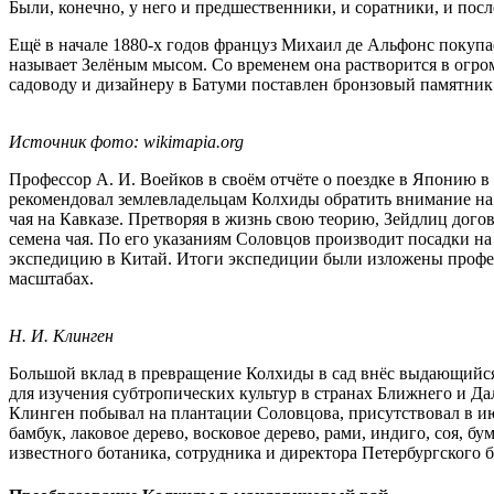
Были, конечно, у него и предшественники, и соратники, и посл
Ещё в начале 1880-х годов француз Михаил де Альфонс покупае
называет Зелёным мысом. Со временем она растворится в огром
садоводу и дизайнеру в Батуми поставлен бронзовый памятник
Источник фото: wikimapia.org
Профессор А. И. Воейков в своём отчёте о поездке в Японию в
рекомендовал землевладельцам Колхиды обратить внимание на 
чая на Кавказе. Претворяя в жизнь свою теорию, Зейдлиц дого
семена чая. По его указаниям Соловцов производит посадки на
экспедицию в Китай. Итоги экспедиции были изложены профе
масштабах.
Н. И. Клинген
Большой вклад в превращение Колхиды в сад внёс выдающийся 
для изучения субтропических культур в странах Ближнего и Д
Клинген побывал на плантации Соловцова, присутствовал в ию
бамбук, лаковое дерево, восковое дерево, рами, индиго, соя, 
известного ботаника, сотрудника и директора Петербургского 