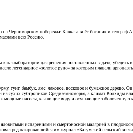
р на Черноморском побережье Кавказа внёс ботаник и географ 
 маслами всю Россию.
 как «лаборатории для решения поставленных задач», убедить в
висело легендарное «золотое руно» за которым плавали аргонавт
му, тунг, бамбук, ямс, лаковое, восковое и бумажное дерево. О
и из сухих субтропиков Средиземноморья, а климат Колхиды в
как мощные насосы, качающие воду и осушающие заболоченную ме
их ядовитыми испарениями и смертоносной малярией в плодоносн
новал редактировавшийся им журнал «Батумский сельский хозяин