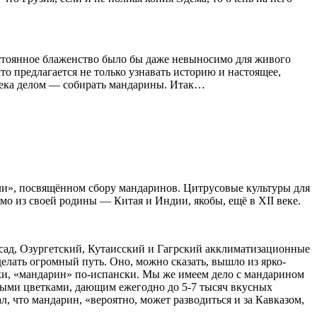
остоянное блаженство было бы даже невыносимо для живого
что предлагается не только узнавать историю и настоящее,
еловека делом — собирать мандарины. Итак…
ли», посвящённом сбору мандаринов. Цитрусовые культуры для
о из своей родины — Китая и Индии, якобы, ещё в XII веке.
сад, Озургетский, Кутаисский и Гагрский акклиматизационные
елать огромный путь. Оно, можно сказать, вышло из ярко-
ски, «мандарин» по-испански. Мы же имеем дело с мандарином
истыми цветками, дающим ежегодно до 5-7 тысяч вкусных
, что мандарин, «вероятно, может разводиться и за Кавказом,