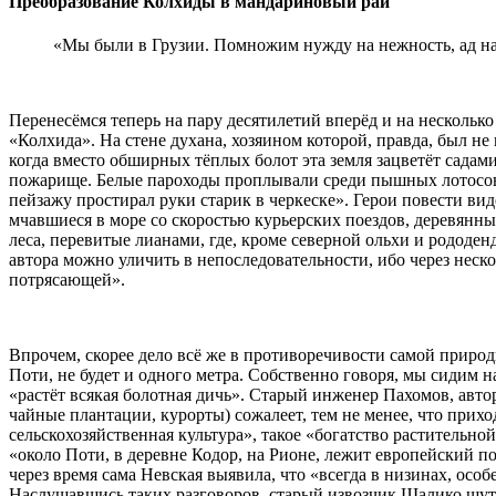
Преобразование Колхиды в мандариновый рай
«Мы были в Грузии. Помножим нужду на нежность, ад на 
Перенесёмся теперь на пару десятилетий вперёд и на нескольк
«Колхида». На стене духана, хозяином которой, правда, был не
когда вместо обширных тёплых болот эта земля зацветёт садам
пожарище. Белые пароходы проплывали среди пышных лотосов 
пейзажу простирал руки старик в черкеске». Герои повести в
мчавшиеся в море со скоростью курьерских поездов, деревянны
леса, перевитые лианами, где, кроме северной ольхи и рододе
автора можно уличить в непоследовательности, ибо через неск
потрясающей».
Впрочем, скорее дело всё же в противоречивости самой природы
Поти, не будет и одного метра. Собственно говоря, мы сидим н
«растёт всякая болотная дичь». Старый инженер Пахомов, авто
чайные плантации, курорты) сожалеет, тем не менее, что прих
сельскохозяйственная культура», такое «богатство растительно
«около Поти, в деревне Кодор, на Рионе, лежит европейский по
через время сама Невская выявила, что «всегда в низинах, особ
Наслушавшись таких разговоров, старый извозчик Шалико шутил,