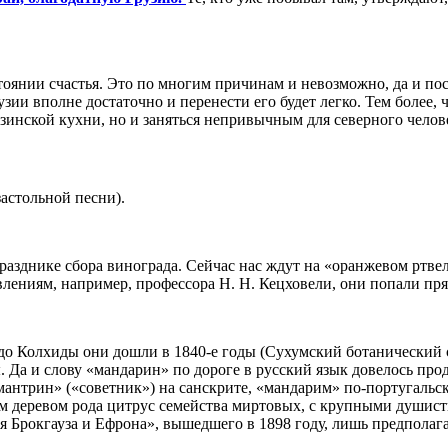
стоянии счастья. Это по многим причинам и невозможно, да и п
узии вполне достаточно и перенести его будет легко. Тем более, 
грузинской кухни, но и заняться непривычным для северного ч
застольной песни).
азднике сбора винограда. Сейчас нас ждут на «оранжевом ртве
лениям, например, профессора Н. Н. Кецховели, они попали прям
до Колхиды они дошли в 1840-е годы (Сухумский ботанический 
 Да и слову «мандарин» по дороге в русский язык довелось прод
мантрин» («советник») на санскрите, «мандарим» по-португаль
елёным деревом рода цитрус семейства миртовых, с крупными душ
 Брокгауза и Ефрона», вышедшего в 1898 году, лишь предполагал