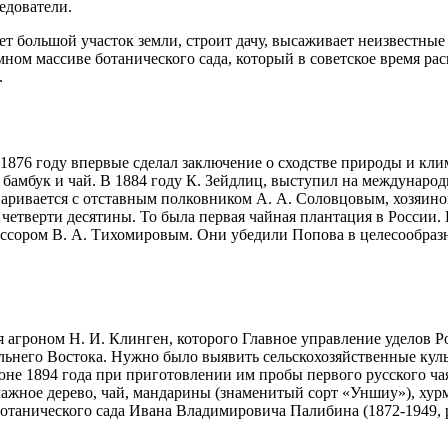
едователи.
т большой участок земли, строит дачу, высаживает неизвестные 
ном массиве ботанического сада, который в советское время рас
.
 1876 году впервые сделал заключение о сходстве природы и кли
бамбук и чай. В 1884 году К. Зейдлиц, выступил на междунаро
варивается с отставным полковником А. А. Соловцовым, хозяино
 четверти десятины. То была первая чайная плантация в России
ссором В. А. Тихомировым. Они убедили Попова в целесообраз
агроном Н. И. Клинген, которого Главное управление уделов Р
альнего Востока. Нужно было выявить сельскохозяйственные кул
не 1894 года при приготовлении им пробы первого русского чая
бумажное дерево, чай, мандарины (знаменитый сорт «Уншиу»), ху
ботанического сада Ивана Владимировича Палибина (1872-1949, 