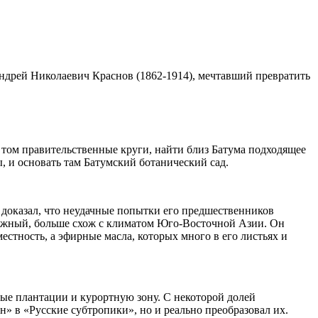
Андрей Николаевич Краснов (1862-1914), мечтавший превратить
 том правительственные круги, найти близ Батума подходящее
ы, и основать там Батумский ботанический сад.
н доказал, что неудачные попытки его предшественников
лажный, больше схож с климатом Юго-Восточной Азии. Он
стность, а эфирные масла, которых много в его листьях и
ые плантации и курортную зону. С некоторой долей
» в «Русские субтропики», но и реально преобразовал их.