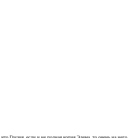
 что Грузия, если и не полная копия Эдема, то очень на него