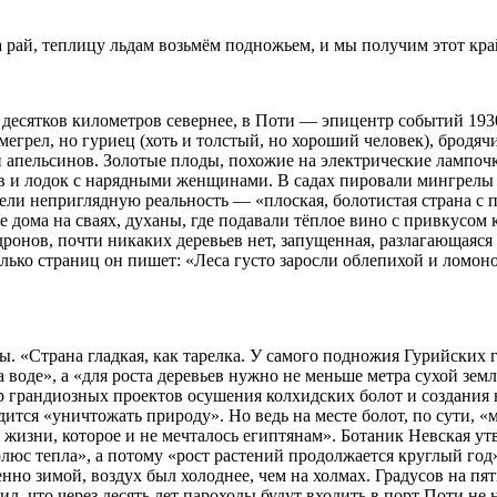
рай, теплицу льдам возьмём подножьем, и мы получим этот край
о десятков километров севернее, в Поти — эпицентр событий 19
 мегрел, но гуриец (хоть и толстый, но хороший человек), брод
и апельсинов. Золотые плоды, похожие на электрические лампочк
и лодок с нарядными женщинами. В садах пировали мингрелы в
идели неприглядную реальность — «плоская, болотистая страна 
е дома на сваях, духаны, где подавали тёплое вино с привкусо
ндронов, почти никаких деревьев нет, запущенная, разлагающаяс
олько страниц он пишет: «Леса густо заросли облепихой и ломо
. «Страна гладкая, как тарелка. У самого подножия Гурийских го
а воде», а «для роста деревьев нужно не меньше метра сухой зем
р грандиозных проектов осушения колхидских болот и создания 
одится «уничтожать природу». Но ведь на месте болот, по сути,
й жизни, которое и не мечталось египтянам». Ботаник Невская ут
люс тепла», а потому «рост растений продолжается круглый год»
енно зимой, воздух был холоднее, чем на холмах. Градусов на пят
 что через десять лет пароходы будут входить в порт Поти не на