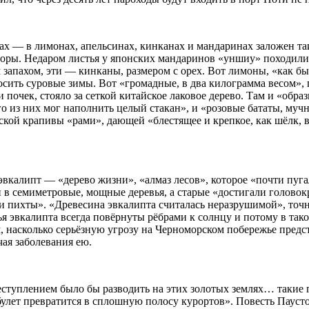
ах — в лимонах, апельсинах, кинканах и мандаринах заложен та
оры. Недаром листья у японских мандаринов «уншиу» походили 
м запахом, эти — кинканы, размером с орех. Вот лимоны, «как 
осить суровые зимы. Вот «громадные, в два килограмма весом»,
почек, стояло за сеткой китайское лаковое дерево. Там и «обра
о из них мог наполнить целый стакан», и «розовые бататы, мучни
кой крапивы «рами», дающей «блестящее и крепкое, как шёлк, в
вкалипт — «дерево жизни», «алмаз лесов», которое «почти пуга
и в семиметровые, мощные деревья, а старые «достигали голово
 и пихты». «Древесина эвкалипта считалась неразрушимой», точ
я эвкалипта всегда повёрнуты рёбрами к солнцу и потому в тако
насколько серьёзную угрозу на Черноморском побережье представ
чая заболевания ею.
ступлением было бы разводить на этих золотых землях… такие г
лет превратится в сплошную полосу курортов». Повесть Паустовс