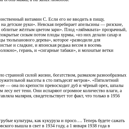
инственный витамин С. Если его не вводить в пищу,
на детские руки». Невская перебирает апельсины — ризские,
бы облитые жёлтым цветом зари». Плод «ляймквата» прозрачный,
 покрытые сизым потом плоды хурмы, «из них делали сахар и
зцы тюльпанового дерева», которое «разводили для
стые и сладкие, и японская редька весом в восемь
олокно», герань, и «сигарные табаки», и мохнатые ветки
ло странной силой жизни, богатством, размахом разнообразных
кружительной высоты в сто пятьдесят метров». «Пятилетний
нее — она по крепости превосходит дуб и чёрный орех, шпалы
м лесу нет тени. Они испаряют огромное количество влаги, а
ляла малярия, свидетельствует тот факт, что только в 1956
рубые культуры, как кукуруза и просо…. Теперь будете сажать
кого вышла в свет в 1934 году, а 1 января 1938 года в