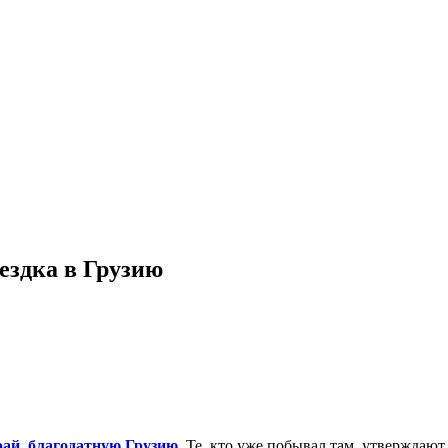
ездка в Грузию
рай, благодатную Грузию.
Те, кто уже побывал там, утверждают,