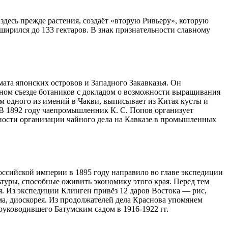
здесь прежде растения, создаёт «вторую Ривьеру», которую
ширился до 133 гектаров. В знак признательности славному
мата японских островов и Западного Закавказья. Он
дном съезде ботаников с докладом о возможности выращивания
м одного из имений в Чакви, выписывает из Китая кусты и
. В 1892 году чаепромышленник К. С. Попов организует
ности организации чайного дела на Кавказе в промышленных
оссийской империи в 1895 году направило во главе экспедиции
ьтуры, способные оживить экономику этого края. Перед тем
. Из экспедиции Клинген привёз 12 даров Востока — рис,
рма, диоскорея. Из продолжателей дела Краснова упомянем
руководившего Батумским садом в 1916-1922 гг.