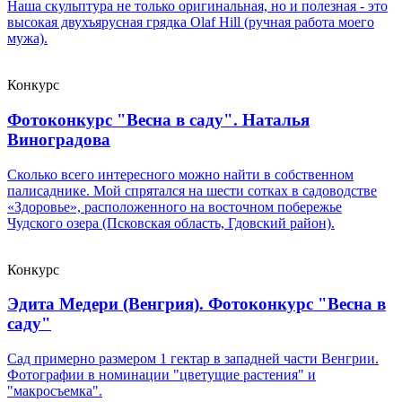
Наша скульптура не только оригинальная, но и полезная - это
высокая двухъярусная грядка Olaf Hill (ручная работа моего
мужа).
Конкурс
Фотоконкурс "Весна в саду". Наталья
Виноградова
Сколько всего интересного можно найти в собственном
палисаднике. Мой спрятался на шести сотках в садоводстве
«Здоровье», расположенного на восточном побережье
Чудского озера (Псковская область, Гдовский район).
Конкурс
Эдита Медери (Венгрия). Фотоконкурс "Весна в
саду"
Сад примерно размером 1 гектар в западней части Венгрии.
Фотографии в номинации "цветущие растения" и
"макросъемка".