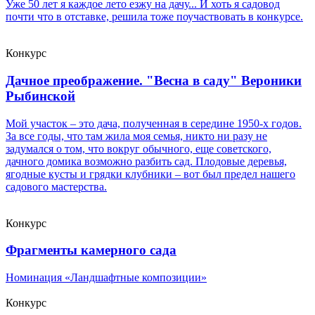
Уже 50 лет я каждое лето езжу на дачу... И хоть я садовод
почти что в отставке, решила тоже поучаствовать в конкурсе.
Конкурс
Дачное преображение. "Весна в саду" Вероники
Рыбинской
Мой участок – это дача, полученная в середине 1950-х годов.
За все годы, что там жила моя семья, никто ни разу не
задумался о том, что вокруг обычного, еще советского,
дачного домика возможно разбить сад. Плодовые деревья,
ягодные кусты и грядки клубники – вот был предел нашего
садового мастерства.
Конкурс
Фрагменты камерного сада
Номинация «Ландшафтные композиции»
Конкурс