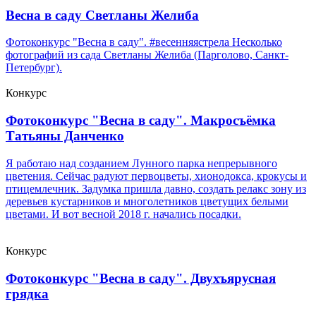
Весна в саду Светланы Желиба
Фотоконкурс "Весна в саду". #весенняястрела Несколько
фотографий из сада Светланы Желиба (Парголово, Санкт-
Петербург).
Конкурс
Фотоконкурс "Весна в саду". Макросъёмка
Татьяны Данченко
Я работаю над созданием Лунного парка непрерывного
цветения. Сейчас радуют первоцветы, хионодокса, крокусы и
птицемлечник. Задумка пришла давно, создать релакс зону из
деревьев кустарников и многолетников цветущих белыми
цветами. И вот весной 2018 г. начались посадки.
Конкурс
Фотоконкурс "Весна в саду". Двухъярусная
грядка