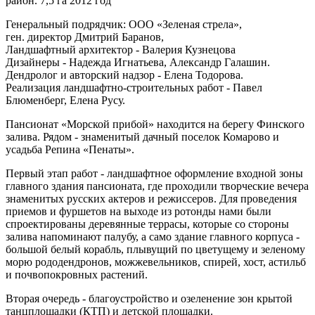
район. 7,5 га 2012 год
Генеральный подрядчик: ООО «Зеленая стрела»,
ген. директор Дмитрий Баранов,
Ландшафтный архитектор - Валерия Кузнецова
Дизайнеры - Надежда Игнатьева, Александр Галашин.
Дендролог и авторский надзор - Елена Тодорова.
Реализация ландшафтно-строительных работ - Павел
Блюменберг, Елена Русу.
Пансионат «Морской прибой» находится на берегу Финского
залива. Рядом - знаменитый дачный поселок Комарово и
усадьба Репина «Пенаты».
Первый этап работ - ландшафтное оформление входной зоны
главного здания пансионата, где проходили творческие вечера
знаменитых русских актеров и режиссеров. Для проведения
приемов и фуршетов на выходе из ротонды нами были
спроектированы деревянные террасы, которые со стороны
залива напоминают палубу, а само здание главного корпуса -
большой белый корабль, плывущий по цветущему и зеленому
морю рододендронов, можжевельников, спирей, хост, астильб
и почвопокровных растений.
Вторая очередь - благоустройство и озеленение зон крытой
танцплощадки (КТП) и детской площадки.