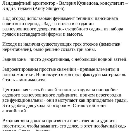
Ландшафтный архитектор - Валерия Кузнецова, консультант –
Энди Стеджен (Andy Sturgeon).
Под огород использован фундамент теплицы пансионата
советского периода. Задача стояла в создании
разноуровневого декоративно- съедобного садика из набора
грядок нестандартной формы и высоты.
Исходя из наличия существующих трех отсеков (демонтаж
нерентабелен), было решено создать три зоны.
Задняя зона - чисто декоративная, с небольшой водной затеей.
Запроектированы простые скамейки - прямые элементы и
плиты-мостики. Используется контраст фактур и материалов.
Стиль – минимализм.
Центральная часть бывшей теплицы задумана наподобие
садового разноуровневого лабиринта, причем перегородки
все функциональны - они выступают как приподнятые гряды.
Это удобно для ухода за огородом. Стиль этой зоны –
английский.
Входная зона должна произвести впечатление и удивить
посетителя, чтобы заманить его далее, в этот необычный сад-