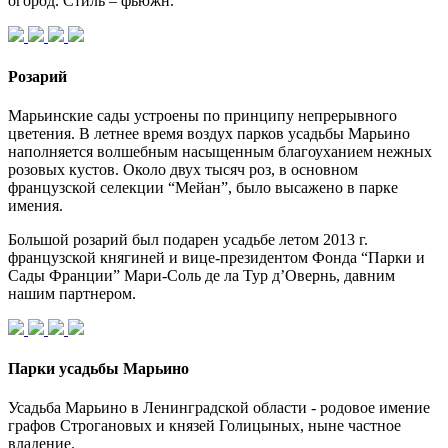
огород. Стиль – фьюжн.
Розарий
Марьинские сады устроены по принципу непрерывного
цветения. В летнее время воздух парков усадьбы Марьино
наполняется волшебным насыщенным благоуханием нежных
розовых кустов. Около двух тысяч роз, в основном
французской селекции “Мейан”, было высажено в парке
имения.
Большой розарий был подарен усадьбе летом 2013 г.
французской княгиней и вице-президентом Фонда “Парки и
Сады Франции” Мари-Соль де ла Тур д’Овернь, давним
нашим партнером.
Парки усадьбы Марьино
Усадьба Марьино в Ленинградской области - родовое имение
графов Строгановых и князей Голицыных, ныне частное
владение.