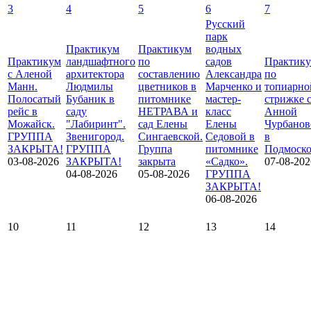
3
4
5
6
7
Русский
парк
Практикум
Практикум
водных
Практикум
ландшафтного
по
садов
Практик
с Аленой
архитектора
составлению
Александра
по
Манн.
Людмилы
цветников в
Марченко и
топиарно
Полосатый
Бубаник в
питомнике
мастер-
стрижке 
рейс в
саду
НЕТРАВА и
класс
Анной
Можайск.
"Лабиринт".
сад Елены
Елены
Чурбанов
ГРУППА
Звенигород.
Сингаевской.
Седовой в
в
ЗАКРЫТА!
ГРУППА
Группа
питомнике
Подмоско
03-08-2026
ЗАКРЫТА!
закрыта
«Садко».
07-08-202
04-08-2026
05-08-2026
ГРУППА
ЗАКРЫТА!
06-08-2026
10
11
12
13
14