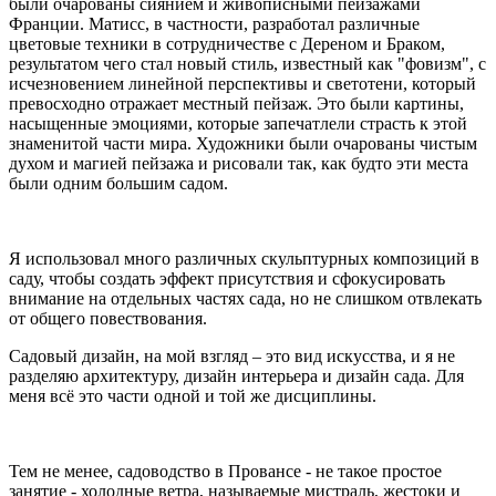
были очарованы сиянием и живописными пейзажами
Франции. Матисс, в частности, разработал различные
цветовые техники в сотрудничестве с Дереном и Браком,
результатом чего стал новый стиль, известный как "фовизм", с
исчезновением линейной перспективы и светотени, который
превосходно отражает местный пейзаж. Это были картины,
насыщенные эмоциями, которые запечатлели страсть к этой
знаменитой части мира. Художники были очарованы чистым
духом и магией пейзажа и рисовали так, как будто эти места
были одним большим садом.
Я использовал много различных скульптурных композиций в
саду, чтобы создать эффект присутствия и сфокусировать
внимание на отдельных частях сада, но не слишком отвлекать
от общего повествования.
Садовый дизайн, на мой взгляд – это вид искусства, и я не
разделяю архитектуру, дизайн интерьера и дизайн сада. Для
меня всё это части одной и той же дисциплины.
Тем не менее, садоводство в Провансе - не такое простое
занятие - холодные ветра, называемые мистраль, жестоки и