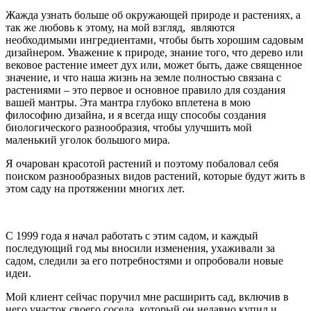
Жажда узнать больше об окружающей природе и растениях, а
так же любовь к этому, на мой взгляд, являются
необходимыми ингредиентами, чтобы быть хорошим садовым
дизайнером. Уважение к природе, знание того, что дерево или
вековое растение имеет дух или, может быть, даже священное
значение, и что наша жизнь на земле полностью связана с
растениями – это первое и основное правило для создания
вашей мантры. Эта мантра глубоко вплетена в мою
философию дизайна, и я всегда ищу способы создания
биологического разнообразия, чтобы улучшить мой
маленький уголок большого мира.
Я очарован красотой растений и поэтому побаловал себя
поиском разнообразных видов растений, которые будут жить в
этом саду на протяжении многих лет.
С 1999 года я начал работать с этим садом, и каждый
последующий год мы вносили изменения, ухаживали за
садом, следили за его потребностями и опробовали новые
идеи.
Мой клиент сейчас поручил мне расширить сад, включив в
него участок своего соседа, который он недавно купил и