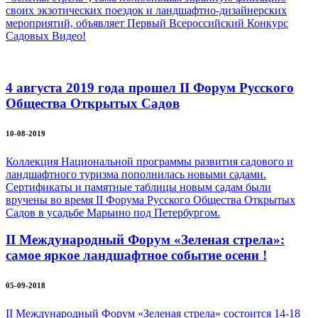
своих экзотических поездок и ландшафтно-дизайнерских
мероприятий, объявляет Первый Всероссийский Конкурс
Садовых Видео!
4 августа 2019 года прошел II Форум Русского
Общества Открытых Садов
10-08-2019
Коллекция Национальной программы развития садового и
ландшафтного туризма пополнилась новыми садами.
Сертификаты и памятные таблицы новым садам были
вручены во время II Форума Русского Общества Открытых
Садов в усадьбе Марьино под Петербургом.
II Международный Форум «Зеленая стрела»:
самое яркое ландшафтное событие осени !
05-09-2018
II Международный Форум «Зеленая стрела» состоится 14-18