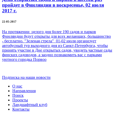
пройдет в Финляндии в воскресенье, 02 июля
2017 г.
22-05-2017
На протяжении целого дня более 190 садов и парков
Финляндии будут открыты для всех желающих, большинство
- бесплатно. "Зеленая стрела" 01-02 июля организует
автобусный тур выходного дня из Санкт-Петербурга, чтобы
принять участие в Дне открытых садов, увидеть частные сады
финских садоводов, а заодно познакомить вас с парками
уютного городка Порвоо
Подписка на наши новости
О нас
Направления
Поиск
Проекты
Ландшафтный клуб
Контакты