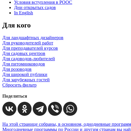
Условия вступления в РООС
Дни открытых садов
In English
Для кого
Для ландшафтных дизайнеров
Для руководителей работ
Для преподавателей курсов
Для садовых центров
Для садоводов-любителей
Для питомниководов
Для розоводов
Для широкой публики
Для зарубежных гостей
Сбросить фильтр
Поделиться
На этой странице собраны, в основном, однодневные программ
Многодневные программы по России и другим странам вы найд