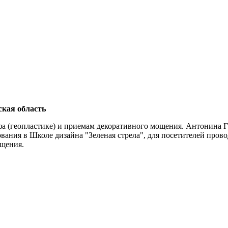
ская область
фа (геопластике) и приемам декоративного мощения. Антонина 
вания в Школе дизайна "Зеленая стрела", для посетителей пров
ощения.