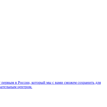
т первым в России, который мы с вами сможем сохранить для
овательным центром.