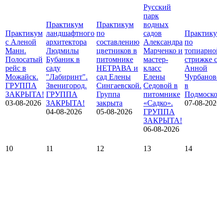
Русский
парк
Практикум
Практикум
водных
Практикум
ландшафтного
по
садов
Практик
с Аленой
архитектора
составлению
Александра
по
Манн.
Людмилы
цветников в
Марченко и
топиарно
Полосатый
Бубаник в
питомнике
мастер-
стрижке 
рейс в
саду
НЕТРАВА и
класс
Анной
Можайск.
"Лабиринт".
сад Елены
Елены
Чурбанов
ГРУППА
Звенигород.
Сингаевской.
Седовой в
в
ЗАКРЫТА!
ГРУППА
Группа
питомнике
Подмоско
03-08-2026
ЗАКРЫТА!
закрыта
«Садко».
07-08-202
04-08-2026
05-08-2026
ГРУППА
ЗАКРЫТА!
06-08-2026
10
11
12
13
14