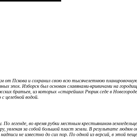
0 км от Пскова и сохранил свою всю тысячелетнюю планировочн
азных эпох. Изборск был основан славянами-кривичами на город
ких братьев, из которых «старейших Рюрик седе в Новегороде, 
с целебной водой.
у. По легенде, во время рубки местным крестьянином-земледель
ору, увлекая за собой большой пласт земли. В результате людям
надписи не известно до сих пор. По одной из версий, в этой пе