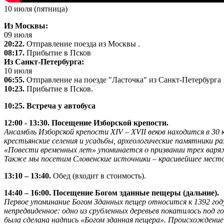
10 июля (пятница)
Из Москвы:
09 июля
20:22.
Отправление поезда из Москвы .
08:17.
Прибытие в Псков
Из Санкт-Петербурга:
10 июля
06:55.
Отправление на поезде "Ласточка" из Санкт-Петербурга
10:23.
Прибытие в Псков.
10:25.
Встреча у автобуса
12:00 - 13:30. Посещение Изборской крепости.
Ансамбль Изборской крепости XIV – XVII веков находится в 3
крестьянские селения и усадьбы, археологические памятники р
«Повести временных лет» упоминается о призвании трех варяжс
Также мы посетим Словенские источники – красивейшее место 
13:10 – 13:40.
Обед (входит в стоимость).
14:40 – 16:00. Посещение Богом зданные пещеры (дальние).
Первое упоминание Богом Зданных пещер относится к 1392 год
непредвиденное: одно из срубленных деревьев покатилось под г
была сделана надпись «Богом зданная пещера». Происхождение 