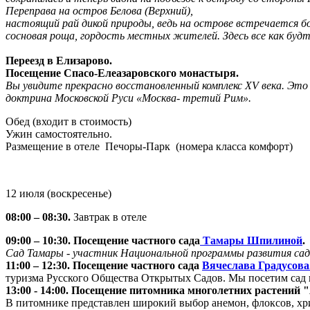
Переправа на остров Белова (Верхний),
настоящий рай дикой природы, ведь на острове встречается бо
сосновая роща, гордость местных жителей. Здесь все как буд
Переезд в Елизарово.
Посещение Спасо-Елеазаровского монастыря.
Вы увидите прекрасно восстановленный комплекс XV века. Это
доктрина Московской Руси «Москва- третий Рим».
Обед (входит в стоимость)
Ужин самостоятельно.
Размещение в отеле Печоры-Парк (номера класса комфорт)
12 июля (воскресенье)
08:00 – 08:30.
Завтрак в отеле
09:00 – 10:30. Посещение частного сада
Тамары Шпилиной
.
Сад Тамары - участник Национальной программы развития сад
11:00 – 12:30. Посещение частного сада
Вячеслава Градусова
туризма Русского Общества Открытых Садов. Мы посетим сад и
13:00 - 14:00. Посещение питомника многолетних растений
В питомнике представлен широкий выбор анемон, флоксов, хри