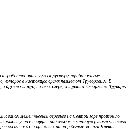
ую и градостроительную структуру, традиционные
ище, которое в настоящее время называют Труворовым. В
а другой Синеус, на Беле-озере, а третий Изборьсте, Трувор».
цем Иваном Дементьевым деревьев на Святой горе произошло
 открылось устье пещеры, над входом в которую руками человека
щере скрывались от крымских татар беглые монахи Киево-