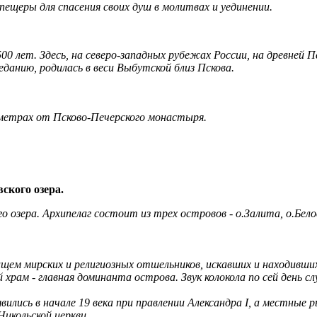
 пещеры для спасения своих душ в молитвах и уединении.
 лет. Здесь, на северо‑западных рубежах России, на древней П
реданию, родилась в веси Выбутской близ Пскова.
метрах от Псково-Печерского монастыря.
ского озера.
 озера. Архипелаг состоит из трех островов - о.Залита, о.Белов
щем мирских и религиозных отшельников, искавших и находивших
храм - главная доминанта острова. Звук колокола по сей день с
явились в начале 19 века при правлении Александра I, а местные 
Никольской церкви.