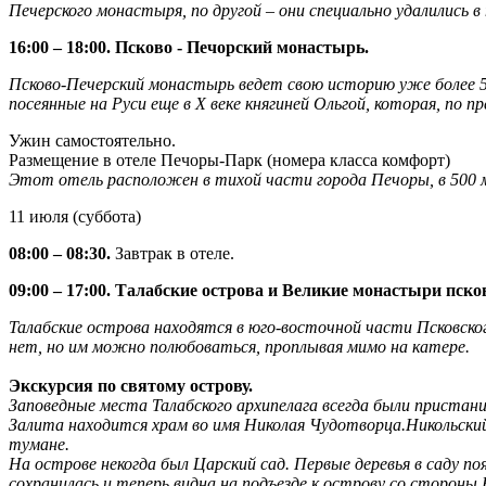
Печерского монастыря, по другой – они специально удалились в
16:00 – 18:00. Псково - Печорский монастырь.
Псково‑Печерский монастырь ведет свою историю уже более 500
посеянные на Руси еще в Х веке княгиней Ольгой, которая, по п
Ужин самостоятельно.
Размещение в отеле Печоры-Парк (номера класса комфорт)
Этот отель расположен в тихой части города Печоры, в 500 
11 июля (суббота)
08:00 – 08:30.
Завтрак в отеле.
09:00 – 17:00. Талабские острова и Великие монастыри псков
Талабские острова находятся в юго-восточной части Псковского
нет, но им можно полюбоваться, проплывая мимо на катере.
Экскурсия по святому острову.
Заповедные места Талабского архипелага всегда были пристани
Залита находится храм во имя Николая Чудотворца.Никольский 
тумане.
На острове некогда был Царский сад. Первые деревья в саду по
сохранилась и теперь видна на подъезде к острову со стороны 