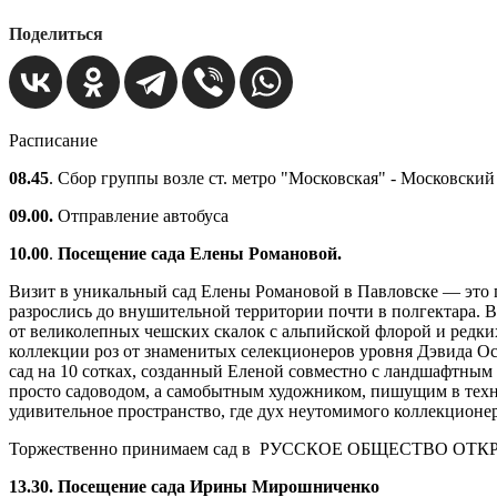
Поделиться
Расписание
08.45
. Сбор группы возле ст. метро "Московская" - Московский
09.00.
Отправление автобуса
10.00
.
Посещение сада Елены Романовой.
Визит в уникальный сад Елены Романовой в Павловске — это 
разрослись до внушительной территории почти в полгектара. 
от великолепных чешских скалок с альпийской флорой и редк
коллекции роз от знаменитых селекционеров уровня Дэвида Ос
сад на 10 сотках, созданный Еленой совместно с ландшафтным
просто садоводом, а самобытным художником, пишущим в техни
удивительное пространство, где дух неутомимого коллекцион
Торжественно принимаем сад в РУССКОЕ ОБЩЕСТВО ОТКРЫТЫ
13.30. Посещение сада Ирины Мирошниченко