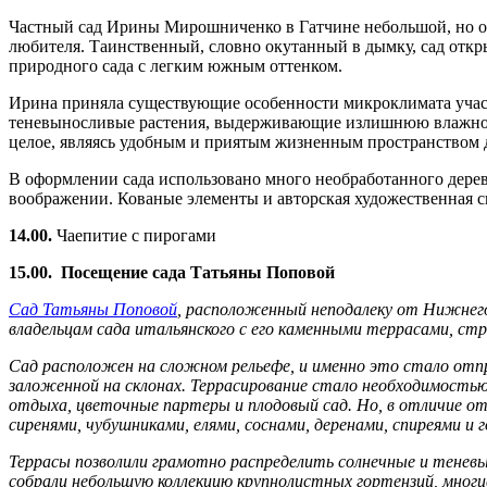
Частный сад Ирины Мирошниченко в Гатчине небольшой, но оч
любителя. Таинственный, словно окутанный в дымку, сад откры
природного сада с легким южным оттенком.
Ирина приняла существующие особенности микроклимата участк
теневыносливые растения, выдерживающие излишнюю влажность
целое, являясь удобным и приятым жизненным пространством д
В оформлении сада использовано много необработанного дерева 
воображении. Кованые элементы и авторская художественная с
14.00.
Чаепитие с пирогами
15.00. Посещение сада Татьяны Поповой
Сад Татьяны Поповой
, расположенный неподалеку от Нижнего
владельцам сада итальянского с его каменными террасами, 
Сад расположен на сложном рельефе, и именно это стало отпра
заложенной на склонах. Террасирование стало необходимостью
отдыха, цветочные партеры и плодовый сад. Но, в отличие от
сиренями, чубушниками, елями, соснами, деренами, спиреями и
Террасы позволили грамотно распределить солнечные и теневы
собрали небольшую коллекцию крупнолистных гортензий, многи