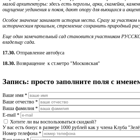
малой архитектуры: здесь есть перголы, арки, скамейки, кам
ощущение уединения и покоя, дают опору для вьющихся и акце
Особое значение занимает история места. Сразу за участком н
историческим прошлым, стремление сохранить природный рису
Еще один замечательный сад становится участником РУСС
владельцу сада.
17.30.
Отправление автобуса
18.30.
Возвращение к ст.метро "Московская"
Запись: просто заполните поля с име
Ваше имя
*
Ваше отчество
*
Ваша фамилия
*
E-mail
*
Хотите ли вы воспользоваться скидкой?
У вас есть бонус в размере 1000 рублей как у члена Клуба "Зел
Номер телефона
*