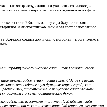
 талантливой фотохудожницы и увлеченного садовода-
ыться от внешнего мира в мастерски созданной атмосфере
свещенность? Значит, основу сада будут составлять
тарников и многолетников. Дом и сад составляют единое
. Хотелось создать дом и сад «с историей», пусть только в
мым.
и и традиционного русского сада, и так полюбившегося
итальянских садов, в частности виллы д’Эсте в Тиволи,
х выполняет собственную функцию: парк, огород, зона
 растениями, характерными для русского сада: рябинами,
ой структуры с русским ботаническим духом.
 разнообразить ассортимент растений. Владельцы сада
зависимости от сезона и композиции.Сад наполнен элементами