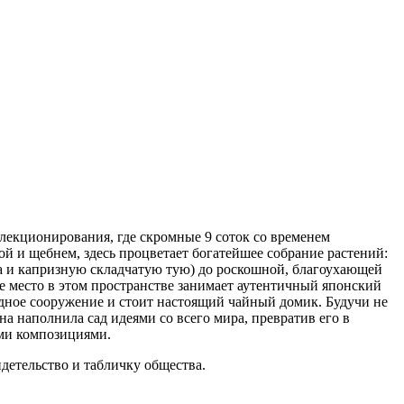
екционирования, где скромные 9 соток со временем
й и щебнем, здесь процветает богатейшее собрание растений:
а и капризную складчатую тую) до роскошной, благоухающей
е место в этом пространстве занимает аутентичный японский
дное сооружение и стоит настоящий чайный домик. Будучи не
 наполнила сад идеями со всего мира, превратив его в
ыми композициями.
ельство и табличку общества.