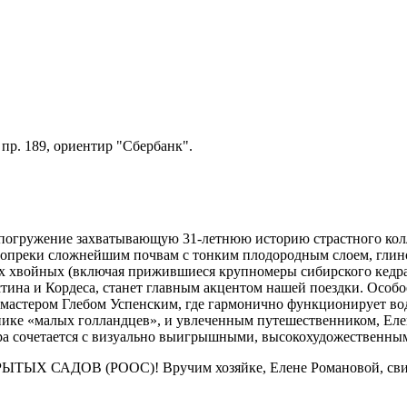
 пр. 189, ориентир "Сбербанк".
погружение захватывающую 31-летнюю историю страстного колл
Вопреки сложнейшим почвам с тонким плодородным слоем, глино
их хвойных (включая прижившиеся крупномеры сибирского кедр
тина и Кордеса, станет главным акцентом нашей поездки. Особо
 мастером Глебом Успенским, где гармонично функционирует во
ке «малых голландцев», и увлеченным путешественником, Елена
ера сочетается с визуально выигрышными, высокохудожественн
Х САДОВ (РООС)! Вручим хозяйке, Елене Романовой, свидет