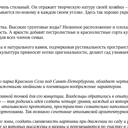
ень стильный. Он отражает творческую натуру своей хозяйки –
вается по-новому в каждом своем уголке. Здесь так хорошо укр
а. Высокие грунтовые воды? Низинное расположение и плохая о
. А яркости добавят пестролистные и краснолистные сорта кус
ля всех членов семьи.
и натурального камня, подчеркивая рустикальность пространства
кульптура привносят нотки оригинальности, делают сад узнавае
 парка Красного Села под Санкт-Петербургом, обладает чертам
стриженными хвойными и пленяющим воображение характером.
вной точкой для его концепции. Владельцы обратились к опыту 
 — так родилась идея создать четыре уровня, каждый из которы
 итальянского прототипа, пространство сознательно наполнили
 гортензиями. Так возникло сочетание итальянской архитектурн
е зоны, создать сменяемость картинки при движении по саду и
е из которых высажены в вазоны и перемещаются по участку в 