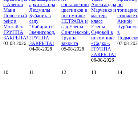
с Аленой
архитектора
составлению
Александра
по
Манн.
Людмилы
цветников в
Марченко и
топиарно
Полосатый
Бубаник в
питомнике
мастер-
стрижке 
рейс в
саду
НЕТРАВА и
класс
Анной
Можайск.
"Лабиринт".
сад Елены
Елены
Чурбанов
ГРУППА
Звенигород.
Сингаевской.
Седовой в
в
ЗАКРЫТА!
ГРУППА
Группа
питомнике
Подмоско
03-08-2026
ЗАКРЫТА!
закрыта
«Садко».
07-08-202
04-08-2026
05-08-2026
ГРУППА
ЗАКРЫТА!
06-08-2026
10
11
12
13
14