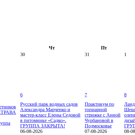
Чт
Пт
30
31
1
6
7
8
Русский парк водных садов
Практикум по
Ланд
етников
Александра Марченко и
топиарной
Шеши
НЕТРАВА
мастер-класс Елены Седовой
стрижке с Анной
олен
в питомнике «Садко».
Чурбановой в
диза
руппа
ГРУППА ЗАКРЫТА!
Подмосковье
ГРУ
06-08-2026
07-08-2026
08-0