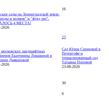
16
ские сады на Ленинградской земле.
 воды и холмов" и "фуку рю".
АЛОСЬ 4 МЕСТА!
8-2026
23
Сад Юлии Синицкой в
 московских ландшафтных
Петергофе и
йнеров Екатерины Локшиной и
террасированный сад
ории Дьяконовой
Татьяны Поповой
8-2026
23-08-2026
30
6