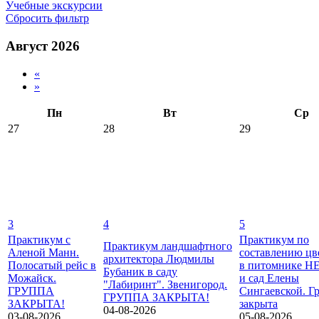
Учебные экскурсии
Сбросить фильтр
Август 2026
«
»
Пн
Вт
Ср
27
28
29
3
4
5
Практикум с
Практикум по
Практикум ландшафтного
Аленой Манн.
составлению цв
архитектора Людмилы
Полосатый рейс в
в питомнике 
Бубаник в саду
Можайск.
и сад Елены
"Лабиринт". Звенигород.
ГРУППА
Сингаевской. Г
ГРУППА ЗАКРЫТА!
ЗАКРЫТА!
закрыта
04-08-2026
03-08-2026
05-08-2026