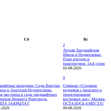
Сб
Вс
2
Летняя Ландшафтная
Школа в Подмосковье.
План поездок и
практикумов. 14-й сезон
02-08-2026
9
шафтные выходные. Сады Виктора
Семинар «Создание
на и Анатолия Недоросткова,
водоемов с биоплато и
ья эко-тропа и сады ландшафтных
проектирование
йнеров Нижнего Новгорода.
костровых зон». Москва.
ППА ЗАКРЫТА!!
ОСТАЛОСЬ 4 МЕСТА!
8-2026
09-08-2026