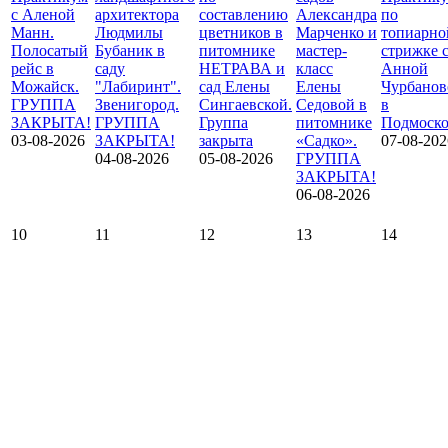
с Аленой
архитектора
составлению
Александра
по
Манн.
Людмилы
цветников в
Марченко и
топиарно
Полосатый
Бубаник в
питомнике
мастер-
стрижке 
рейс в
саду
НЕТРАВА и
класс
Анной
Можайск.
"Лабиринт".
сад Елены
Елены
Чурбанов
ГРУППА
Звенигород.
Сингаевской.
Седовой в
в
ЗАКРЫТА!
ГРУППА
Группа
питомнике
Подмоско
03-08-2026
ЗАКРЫТА!
закрыта
«Садко».
07-08-202
04-08-2026
05-08-2026
ГРУППА
ЗАКРЫТА!
06-08-2026
10
11
12
13
14