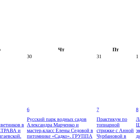
р
Чт
Пт
30
31
1
6
7
8
Русский парк водных садов
Практикум по
Л
цветников в
Александра Марченко и
топиарной
Ш
ЕТРАВА и
мастер-класс Елены Седовой в
стрижке с Анной
э
гаевской.
питомнике «Садко». ГРУППА
Чурбановой в
д