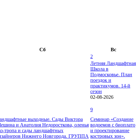
Сб
Вс
2
Летняя Ландшафтная
Школа в
Подмосковье. План
поездок и
практикумов. 14-й
сезон
02-08-2026
9
андшафтные выходные. Сады Виктора
Семинар «Создание
ешина и Анатолия Недоросткова, оленья
водоемов с биоплато
ко-тропа и сады ландшафтных
и проектирование
изайнеров Нижнего Новгорода. ГРУППА
костровых зон».