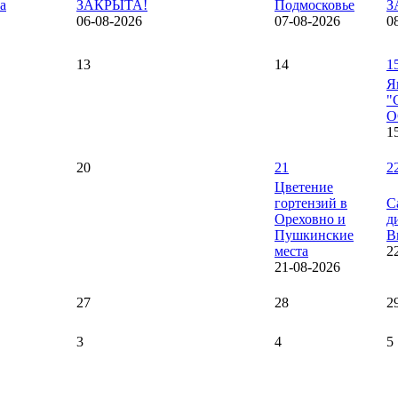
а
ЗАКРЫТА!
Подмосковье
З
06-08-2026
07-08-2026
0
13
14
1
Я
"
О
1
20
21
2
Цветение
гортензий в
С
Ореховно и
д
Пушкинские
В
места
2
21-08-2026
27
28
2
3
4
5