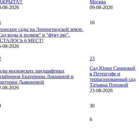
АКРЫТА!!
Москва
8-08-2026
09-08-2026
5
16
понские сады на Ленинградской земле.
Сад воды и холмов" и "фуку рю".
СТАЛОСЬ 6 МЕСТ!
5-08-2026
2
23
Сад Юлии Синицкой
ады московских ландшафтных
в Петергофе и
изайнеров Екатерины Локшиной и
террасированный сад
иктории Дьяконовой
Татьяны Поповой
2-08-2026
23-08-2026
9
30
6