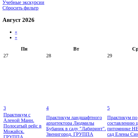
Учебные экскурсии
Сбросить фильтр
Август 2026
«
»
Пн
Вт
С
27
28
29
3
4
5
Практикум с
Практикум ландшафтного
Практикум по
Аленой Манн.
архитектора Людмилы
составлению 
Полосатый рейс в
Бубаник в саду "Лабиринт".
питомнике Н
Можайск.
Звенигород. ГРУППА
сад Елены Син
ГРУППА