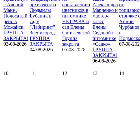
с Аленой
архитектора
составлению
Александра
по
Манн.
Людмилы
цветников в
Марченко и
топиарно
Полосатый
Бубаник в
питомнике
мастер-
стрижке 
рейс в
саду
НЕТРАВА и
класс
Анной
Можайск.
"Лабиринт".
сад Елены
Елены
Чурбанов
ГРУППА
Звенигород.
Сингаевской.
Седовой в
в
ЗАКРЫТА!
ГРУППА
Группа
питомнике
Подмоско
03-08-2026
ЗАКРЫТА!
закрыта
«Садко».
07-08-202
04-08-2026
05-08-2026
ГРУППА
ЗАКРЫТА!
06-08-2026
10
11
12
13
14