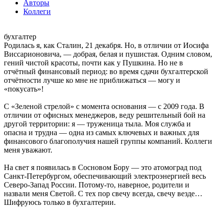
Авторы
Коллеги
бухгалтер
Родилась я, как Сталин, 21 декабря. Но, в отличии от Иосифа
Виссарионовича, — добрая, белая и пушистая. Одним словом,
гений чистой красоты, почти как у Пушкина. Но не в
отчётный финансовый период: во время сдачи бухгалтерской
отчётности лучше ко мне не приближаться — могу и
«покусать»!
С «Зеленой стрелой» с момента основания — с 2009 года. В
отличии от офисных менеджеров, веду решительный бой на
другой территории: я — труженица тыла. Моя служба и
опасна и трудна — одна из самых ключевых и важных для
финансового благополучия нашей группы компаний. Коллеги
меня уважают.
На свет я появилась в Сосновом Бору — это атомоград под
Санкт-Петербургом, обеспечивающий электроэнергией весь
Cеверо-Запад России. Потому-то, наверное, родители и
назвали меня Светой. С тех пор свечу всегда, свечу везде…
Шифруюсь только в бухгалтерии.