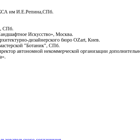
ЖСА им И.Е.Репина,СПб.
, СПб.
«Ландшафтное Искусство», Москва.
рхитектурно-дизайнерского бюро OZart, Киев.
 мастерской "Ботаник", СПб.
иректор автономной некоммерческой организации дополнительн
а».
ользовательского соглашения