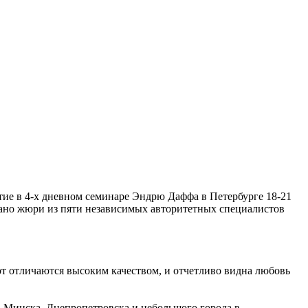
тие в 4-х дневном семинаре Эндрю Даффа в Петербурге 18-21
вано жюри из пяти независимых авторитетных специалистов
от отличаются высоким качеством, и отчетливо видна любовь
 Минска, Днепропетровска и небольшого города в