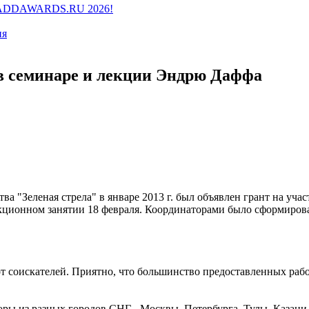
ии ADDAWARDS.RU 2026!
ия
 в семинаре и лекции Эндрю Даффа
"Зеленая стрела" в январе 2013 г. был объявлен грант на учас
лекционном занятии 18 февраля. Координаторами было сформиро
т соискателей. Приятно, что большинство предоставленных раб
ры из разных городов СНГ - Москвы, Петербурга, Тулы, Казани,