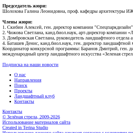
Председатель жюри:
Шолохова Галина Леонидовна, проф. кафедры архитектуры И
Члены жюри:
1. Скибин Алексей, ген. директор компании "Спецпаркдизайн"
2. Чижова Светлана, канд.биол.наук, арт-директор компании 
3. Домбровская Светлана, руководитель ландшафтного отдела а
4. Баташев Денис, канд.биол.наук, ген. директор ландшафтной
Координатор конкурсной программы: Баранов Дмитрий, ген. д
международный центр ландшафтного искусства «Зеленая стрел
Подписка на наши новости
О нас
Направления
Поиск
Проекты
Ландшафтный клуб
Контакты
Контакты
© Зелёная стрела, 2009-2026
Использование материалов сайта
Created in Terina Studio
Использование данного сайта означает согласие с условиями п