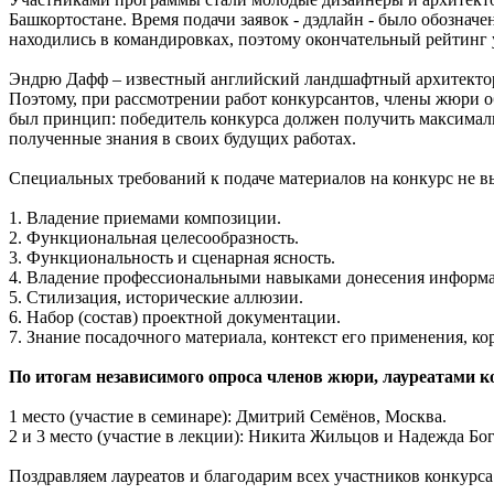
Башкортостане. Время подачи заявок - дэдлайн - было обозна
находились в командировках, поэтому окончательный рейтинг 
Эндрю Дафф – известный английский ландшафтный архитектор,
Поэтому, при рассмотрении работ конкурсантов, члены жюри о
был принцип: победитель конкурса должен получить максималь
полученные знания в своих будущих работах.
Специальных требований к подаче материалов на конкурс не в
1. Владение приемами композиции.
2. Функциональная целесообразность.
3. Функциональность и сценарная ясность.
4. Владение профессиональными навыками донесения информаци
5. Стилизация, исторические аллюзии.
6. Набор (состав) проектной документации.
7. Знание посадочного материала, контекст его применения, ко
По итогам независимого опроса членов жюри, лауреатами к
1 место (участие в семинаре): Дмитрий Семёнов, Москва.
2 и 3 место (участие в лекции): Никита Жильцов и Надежда Бог
Поздравляем лауреатов и благодарим всех участников конкурс