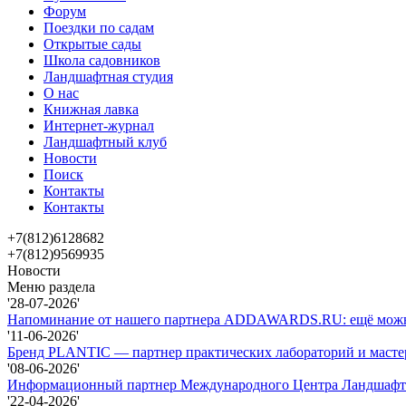
Форум
Поездки по садам
Открытые сады
Школа садовников
Ландшафтная студия
О нас
Книжная лавка
Интернет-журнал
Ландшафтный клуб
Новости
Поиск
Контакты
Контакты
+7(812)6128682
+7(812)9569935
Новости
Меню раздела
'28-07-2026'
Напоминание от нашего партнера ADDAWARDS.RU: ещё можно 
'11-06-2026'
Бренд PLANTIC — партнер практических лабораторий и масте
'08-06-2026'
Информационный партнер Международного Центра Ландшафтно
'22-04-2026'