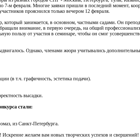
чено 7-м февраля. Многие заявки пришли в последний момент, к
участников прояснился только вечером 12 февраля.
 который занимается, в основном, частными садами. Он препо
бращали внимание, в первую очередь, на общий профессионализ
ную пользу от участия в семинаре, чтобы он смог усовершенст
ыдвигалось. Однако, членами жюри учитывались дополнительные
и (в т.ч. графичность, эстетика подачи).
рректность высадки.
онкурса стали:
омаз, из Санкт-Петербурга.
а! Искренне желаем вам новых творческих успехов и свершений!