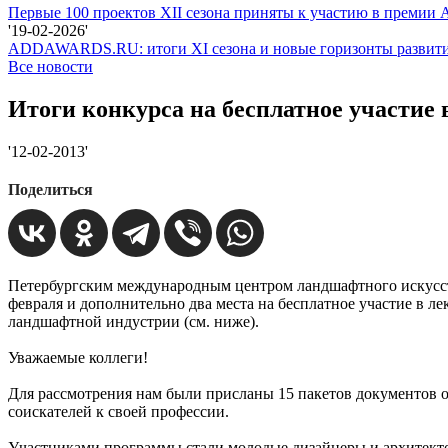
Первые 100 проектов XII сезона приняты к участию в прем
'19-02-2026'
ADDAWARDS.RU: итоги XI сезона и новые горизонты развит
Все новости
Итоги конкурса на бесплатное участие
'12-02-2013'
Поделиться
Петербургским международным центром ландшафтного искусства 
февраля и дополнительно два места на бесплатное участие в 
ландшафтной индустрии (см. ниже).
Уважаемые коллеги!
Для рассмотрения нам были присланы 15 пакетов документов о
соискателей к своей профессии.
Участниками программы стали молодые дизайнеры и архитекто