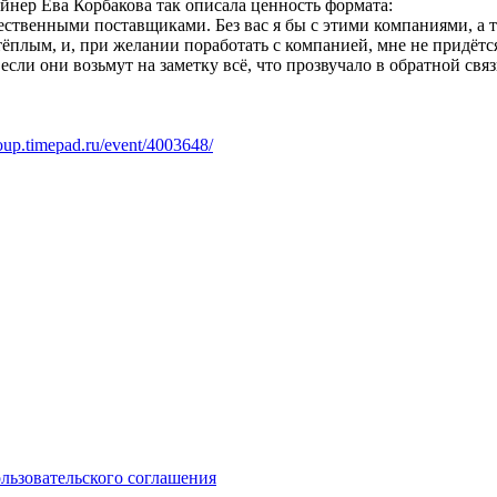
йнер Ева Корбакова так описала ценность формата:
ественными поставщиками. Без вас я бы с этими компаниями, а 
 тёплым, и, при желании поработать с компанией, мне не придётся
: если они возьмут на заметку всё, что прозвучало в обратной с
roup.timepad.ru/event/4003648/
ользовательского соглашения