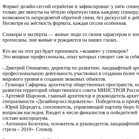
Формат дизайн-сессий отработан и зафиксирован: у пяти спике
только две минуты на чёткую обратную связь каждому спикеру.
возможность непредвзятой обратной связи, без дискуссий и де
Несмотря на жёсткость формата, каждая сессия особенная.
Спикеры и эксперты — живые люди со своим характером и энерг
прописаны, они живые и рождаются на ваших глазах.
Кто же на этот раз будет принимать «экзамен» у спикеров?
Это мощные профессионалы, опыт которых говорит сам за себя
- Дмитрий Онищенко, директор по развитию, ландшафтный ар
профессиональную деятельность участвовал в создании более
мирового уровня в создании знаковых объектов.
- Гульнара Сафарова, архитектор общественных пространств, о
развития территорий общественного совета МИНСТРОЯ Росси
- Артемий Шаронов, главный архитектор и руководитель арх
специальности «Дизайнер-исследователь». Победитель и приз
- Юрий Шередега, сооснователь, управляющий партнёр бюро S
вопросам наследия. Входит в число финалистов и победителей
составе консорциума.
- Антонина Болотина, основатель и руководитель ландшафтн
стрела – 2019». Спикер.