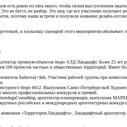
ров есть ровно по пять минут, чтобы своим выступлением зацепи
 Это не баттл, не разбор. Это шоу, где все участники получают
батов, поэтому наши встречи и получили название дизайн-сессии
етикой, и поскольку сценарий этого мероприятия обозначает ли
:
хитектор премиум-объектов бюро АЛД Ландшафт. Более 25 лет
 чем 100 проектов частных и общественных территорий. Имеет 
снователь Safarova(+)lab. Участник рабочей группы при комисси
и.
итектурного бюро b612. Выпускник Санкт-Петербургской Худож
ёр многих профессиональных конкурсов и премий.
heredegaConsulting, архитектор-планировщик, выпускник МАРХИ
 крупных российских и международных архитектурных конкурсов,
ой компании «Территория Ландшафта». Ландшафтный архитектор