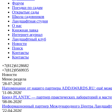
Форум
Поездки по садам
Открытые сады
Школа садовников
Ландшафтная студия
О нас
Книжная лавка
Интернет-журнал
Ландшафтный клуб
Новости
Поиск
Контакты
Контакты
+7(812)6128682
+7(812)9569935
Новости
Меню раздела
'28-07-2026'
Напоминание от нашего партнера ADDAWARDS.RU: ещё можно 
'11-06-2026'
Бренд PLANTIC — партнер практических лабораторий и масте
'08-06-2026'
Информационный партнер Международного Центра Ландшафтно
'22-04-2026'