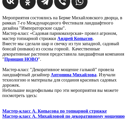
Мероприятия состоялись на Берме Михайловского дворца, в
рамках 7-го Международного Фестиваля ландшафтного
дизайна "Императорские сады".
Мастер-класс «Садовая парикмахерская» провел агроном,
мастер топиарной стрижки
Андрей Копысов
.
Вместе мы сделали шар и свечку из туи западной, садовый
бонсай (ниваки) из сосны горной. Качественные
декоративные растения предоставила ландшафтная компания
"
Принцип НОВО
".
Мастер-класс "Декоративное мощение галькой" провела
ландшафтный дизайнер
Антонина Михайлова
. Изучали
технологию и материалы для создания красивых садовых
дорожек.
Небольшие видеофильмы про эти мероприятия вы можете
посмотреть здесь:
Мастер-класс А. Копысова по топиарной стрижке
Мастер-класс А. Михайловой по декоративному мощению