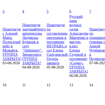
3
4
5
6
7
Русский
парк
Практикум
Практикум
водных
Практикум
ландшафтного
по
садов
Практик
с Аленой
архитектора
составлению
Александра
по
Манн.
Людмилы
цветников в
Марченко и
топиарно
Полосатый
Бубаник в
питомнике
мастер-
стрижке 
рейс в
саду
НЕТРАВА и
класс
Анной
Можайск.
"Лабиринт".
сад Елены
Елены
Чурбанов
ГРУППА
Звенигород.
Сингаевской.
Седовой в
в
ЗАКРЫТА!
ГРУППА
Группа
питомнике
Подмоско
03-08-2026
ЗАКРЫТА!
закрыта
«Садко».
07-08-202
04-08-2026
05-08-2026
ГРУППА
ЗАКРЫТА!
06-08-2026
10
11
12
13
14