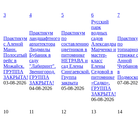
3
4
5
6
7
Русский
парк
Практикум
Практикум
водных
Практикум
ландшафтного
по
садов
Практик
с Аленой
архитектора
составлению
Александра
по
Манн.
Людмилы
цветников в
Марченко и
топиарно
Полосатый
Бубаник в
питомнике
мастер-
стрижке 
рейс в
саду
НЕТРАВА и
класс
Анной
Можайск.
"Лабиринт".
сад Елены
Елены
Чурбанов
ГРУППА
Звенигород.
Сингаевской.
Седовой в
в
ЗАКРЫТА!
ГРУППА
Группа
питомнике
Подмоско
03-08-2026
ЗАКРЫТА!
закрыта
«Садко».
07-08-202
04-08-2026
05-08-2026
ГРУППА
ЗАКРЫТА!
06-08-2026
10
11
12
13
14