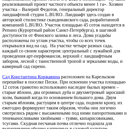
реализованный проект частного объекта менее 1 га». Хозяин
участка – Валерий Федотов, генеральный директор
ландшафтной студии L.BURO. Ландшафт здесь создан в
авторской стилистике скандинавского сада, разработанной
компанией L.BURO. Участок площадью 45 соток находится в
Репино (Курортный район Санкт-Петербурга), в шаговой
доступности от Финского залива и леса. Дома усадьбы
расположены по углам участка, чтобы со всех точек
открывался вид на сад. На участке четыре разных сада,
каждый со своим характером: центральный с лужайкой для
проведения арт-перфомансов, верхний с ландшафтным
забором, лесной с таинственной тропой и зеркалами воды, и
камерный сад сирени.
Сад Константина Коржавина
расположен на Карельском
перешейке в поселке Пески. При освоении участка площадью
12 соток грамотно использовано наследие былых времен –
старые яблони, два огромных дуба и двухметровый заросший
холм, бывший когда-то основанием большого дома. Двум
старым яблоням, растущим в центре сада, подняли крону, их
ежегодно формируют таким образом, чтобы они логично
смотрелись рядом с высаженными под ними папоротниками и
теневыносливыми хвойными – туями, кипарисовиками,
тсугами. Скудная песчаная почва отлично подошла для
выращивания обычно капризных в садовой культуре