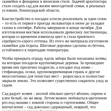
скамейки и фонарики в японском стиле. Задачей архитектора
стало сохдать сад для жизни многодетной семьи, в реальных
условиях Ленинградской области.
Благоустройство и посадки успели реализовать за один сезон
– то есть от первого проезда экскаватора в июне до укладки
газона в сентябре. Работы завершили в конце октября. Для
изготовления мостков использовали древесину лиственницы,
которая со временем изменила цвет и стала приятного
серебристо-серого оттенка. Из этого же материала изготовили
скамейки для отдыха. Шаговые дорожки сделаны из бетона,
устойчивого к перепадам температуры.
Чтобы прикрыть ограду, вдоль забора были насыпаны холмы,
на которые посадили крупномерные деревья. За прошедшее
время они прилично подросли, а посадки под ними –
стефанандра, осоки, крупнокорневищная герань и другие
многолетники для тенистых мест – разрослись и полностью
закрыли землю. Это позволяет существенно сократить уход за
садом.
Сад радует хозяев – весной обильно цветут яблони, сирени и
клен белый, он же явор. Летом можно любоваться цветением
роз под окнами с южной стороны и гортензиями. Общее
впечатление – сад довольно сдержанный, неяркий, что