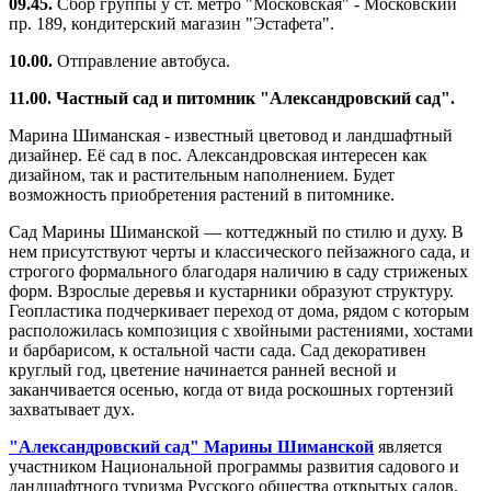
09.45.
Сбор группы у ст. метро "Московская" - Московский
пр. 189, кондитерский магазин "Эстафета".
10.00.
Отправление автобуса.
11.00. Частный сад и питомник "Александровский сад".
Марина Шиманская - известный цветовод и ландшафтный
дизайнер. Её сад в пос. Александровская интересен как
дизайном, так и растительным наполнением. Будет
возможность приобретения растений в питомнике.
Сад Марины Шиманской — коттеджный по стилю и духу. В
нем присутствуют черты и классического пейзажного сада, и
строгого формального благодаря наличию в саду стриженых
форм. Взрослые деревья и кустарники образуют структуру.
Геопластика подчеркивает переход от дома, рядом с которым
расположилась композиция с хвойными растениями, хостами
и барбарисом, к остальной части сада. Сад декоративен
круглый год, цветение начинается ранней весной и
заканчивается осенью, когда от вида роскошных гортензий
захватывает дух.
"Александровский сад" Марины Шиманской
является
участником Национальной программы развития садового и
ландшафтного туризма Русского общества открытых садов.