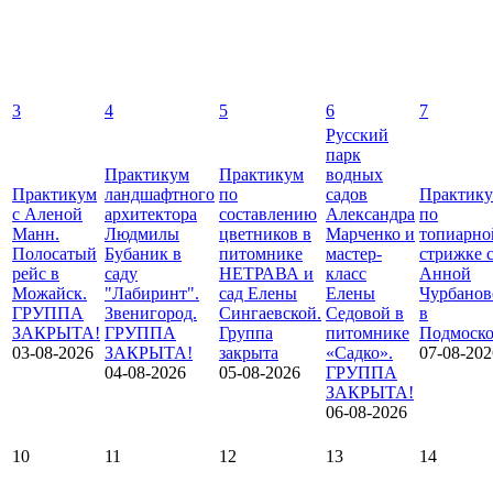
3
4
5
6
7
Русский
парк
Практикум
Практикум
водных
Практикум
ландшафтного
по
садов
Практик
с Аленой
архитектора
составлению
Александра
по
Манн.
Людмилы
цветников в
Марченко и
топиарно
Полосатый
Бубаник в
питомнике
мастер-
стрижке 
рейс в
саду
НЕТРАВА и
класс
Анной
Можайск.
"Лабиринт".
сад Елены
Елены
Чурбанов
ГРУППА
Звенигород.
Сингаевской.
Седовой в
в
ЗАКРЫТА!
ГРУППА
Группа
питомнике
Подмоско
03-08-2026
ЗАКРЫТА!
закрыта
«Садко».
07-08-202
04-08-2026
05-08-2026
ГРУППА
ЗАКРЫТА!
06-08-2026
10
11
12
13
14