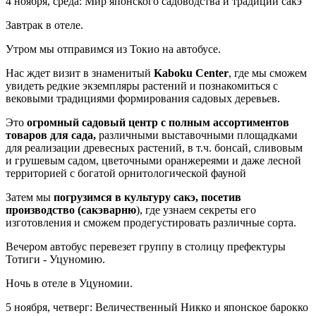
4 ноября, среда: Мир японского садоводства и традиции сакэ
Завтрак в отеле.
Утром мы отправимся из Токио на автобусе.
Нас ждет визит в знаменитый
Kaboku Center
, где мы сможем
увидеть редкие экземпляры растений и познакомиться с
вековыми традициями формирования садовых деревьев.
Это
огромный садовый центр с полным ассортиментов
товаров для сада,
различными выставочными площадками
для реализации древесных растений, в т.ч. бонсай, сливовым
и грушевым садом, цветочными оранжереями и даже лесной
территорией с богатой орнитологической фауной
Затем мы
погрузимся в культуру сакэ, посетив
производство (сакэварню
), где узнаем секреты его
изготовления и сможем продегустировать различные сорта.
Вечером автобус перевезет группу в столицу префектуры
Тотиги - Уцуномию.
Ночь в отеле в Уцуномии.
5 ноября, четверг: Величественный Никко и японское барокко