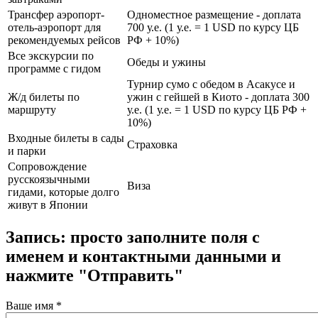
Трансфер аэропорт-
Одноместное размещение - доплата
отель-аэропорт для
700 у.е. (1 у.е. = 1 USD по курсу ЦБ
рекомендуемых рейсов
РФ + 10%)
Все экскурсии по
Обеды и ужины
программе с гидом
Турнир сумо с обедом в Асакусе и
Ж/д билеты по
ужин с гейшей в Киото - доплата 300
маршруту
у.е. (1 у.е. = 1 USD по курсу ЦБ РФ +
10%)
Входные билеты в сады
Страховка
и парки
Сопровождение
русскоязычными
Виза
гидами, которые долго
живут в Японии
Запись: просто заполните поля с
именем и контактными данными и
нажмите "Отправить"
Ваше имя
*