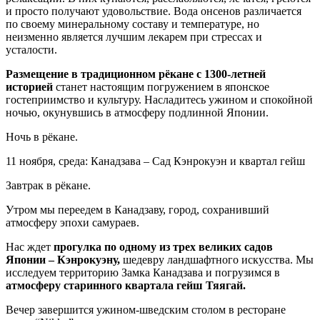
и просто получают удовольствие. Вода онсенов различается
по своему минеральному составу и температуре, но
неизменно является лучшим лекарем при стрессах и
усталости.
Размещение в традиционном рёкане с 1300-летней
историей
станет настоящим погружением в японское
гостеприимство и культуру. Насладитесь ужином и спокойной
ночью, окунувшись в атмосферу подлинной Японии.
Ночь в рёкане.
11 ноября, среда: Канадзава – Сад Кэнрокуэн и квартал гейш
Завтрак в рёкане.
Утром мы переедем в Канадзаву, город, сохранивший
атмосферу эпохи самураев.
Нас ждет
прогулка по одному из трех великих садов
Японии – Кэнрокуэну,
шедевру ландшафтного искусства. Мы
исследуем территорию Замка Канадзава и погрузимся в
атмосферу старинного квартала гейш Тяягай.
Вечер завершится ужином-шведским столом в ресторане