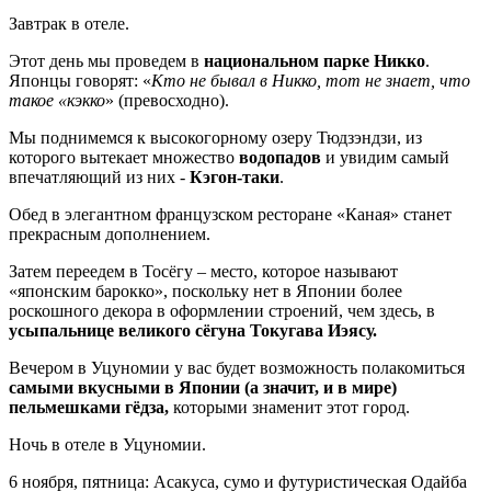
Завтрак в отеле.
Этот день мы проведем в
национальном парке Никко
.
Японцы говорят: «
Кто не бывал в Никко, тот не знает, что
такое «кэкко
» (превосходно).
Мы поднимемся к высокогорному озеру Тюдзэндзи, из
которого вытекает множество
водопадов
и увидим самый
впечатляющий из них -
Кэгон-таки
.
Обед в элегантном французском ресторане «Каная» станет
прекрасным дополнением.
Затем переедем в Тосёгу – место, которое называют
«японским барокко», поскольку нет в Японии более
роскошного декора в оформлении строений, чем здесь, в
усыпальнице великого сёгуна Токугава Иэясу.
Вечером в Уцуномии у вас будет возможность полакомиться
самыми вкусными в Японии (а значит, и в мире)
пельмешками гёдза,
которыми знаменит этот город.
Ночь в отеле в Уцуномии.
6 ноября, пятница: Асакуса, сумо и футуристическая Одайба