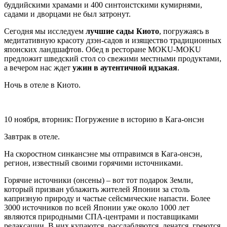
буддийскими храмами и 400 синтоистскими кумирнями,
садами и дворцами не был затронут.
Сегодня мы исследуем
лучшие сады Киото
, погружаясь в
медитативную красоту дзэн-садов и изящество традиционных
японских ландшафтов. Обед в ресторане MOKU-MOKU
предложит шведский стол со свежими местными продуктами,
а вечером нас ждет
ужин в аутентичной идзакая
.
Ночь в отеле в Киото.
10 ноября, вторник: Погружение в историю в Кага-онсэн
Завтрак в отеле.
На скоростном синкансэне мы отправимся в Кага-онсэн,
регион, известный своими горячими источниками.
Горячие источники (онсены) – вот тот подарок Земли,
который призван ублажить жителей Японии за столь
капризную природу и частые сейсмические напасти. Более
3000 источников по всей Японии уже около 1000 лет
являются природными СПА-центрами и поставщиками
релаксации. В них купаются, расслабляются, лечатся, греются