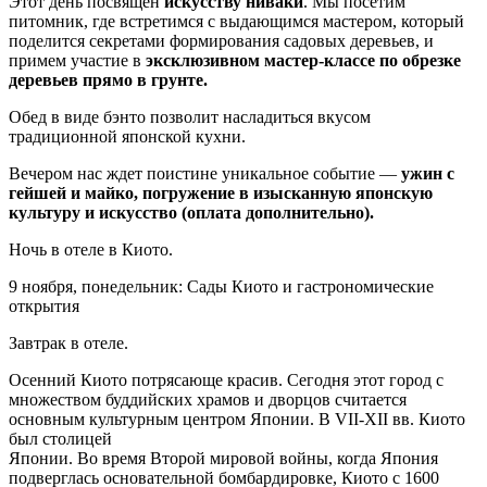
Этот день посвящен
искусству ниваки
. Мы посетим
питомник, где встретимся с выдающимся мастером, который
поделится секретами формирования садовых деревьев, и
примем участие в
эксклюзивном мастер-классе по обрезке
деревьев прямо в грунте.
Обед в виде бэнто позволит насладиться вкусом
традиционной японской кухни.
Вечером нас ждет поистине уникальное событие —
ужин с
гейшей и майко, погружение в изысканную японскую
культуру и искусство
(оплата дополнительно)
.
Ночь в отеле в Киото.
9 ноября, понедельник: Сады Киото и гастрономические
открытия
Завтрак в отеле.
Осенний Киото потрясающе красив. Сегодня этот город с
множеством буддийских храмов и дворцов считается
основным культурным центром Японии. В VII-XII вв. Киото
был столицей
Японии. Во время Второй мировой войны, когда Япония
подверглась основательной бомбардировке, Киото с 1600