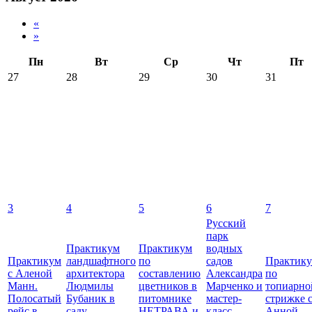
«
»
Пн
Вт
Ср
Чт
Пт
27
28
29
30
31
3
4
5
6
7
Русский
парк
Практикум
Практикум
водных
Практикум
ландшафтного
по
садов
Практик
с Аленой
архитектора
составлению
Александра
по
Манн.
Людмилы
цветников в
Марченко и
топиарно
Полосатый
Бубаник в
питомнике
мастер-
стрижке 
рейс в
саду
НЕТРАВА и
класс
Анной