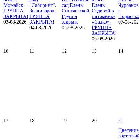
Можайск.
"Лабиринт".
сад Елены
Елены
Чурбанов
ГРУППА
Звенигород.
Сингаевской.
Седовой в
в
ЗАКРЫТА!
ГРУППА
Группа
питомнике
Подмоско
03-08-2026
ЗАКРЫТА!
закрыта
«Садко».
07-08-202
04-08-2026
05-08-2026
ГРУППА
ЗАКРЫТА!
06-08-2026
10
11
12
13
14
17
18
19
20
21
Цветение
гортензи