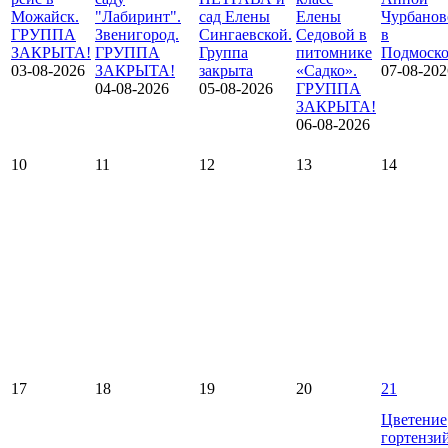
Можайск.
"Лабиринт".
сад Елены
Елены
Чурбанов
ГРУППА
Звенигород.
Сингаевской.
Седовой в
в
ЗАКРЫТА!
ГРУППА
Группа
питомнике
Подмоско
03-08-2026
ЗАКРЫТА!
закрыта
«Садко».
07-08-202
04-08-2026
05-08-2026
ГРУППА
ЗАКРЫТА!
06-08-2026
10
11
12
13
14
17
18
19
20
21
Цветение
гортензи