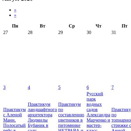
«
»
Пн
Вт
Ср
Чт
Пт
27
28
29
30
31
3
4
5
6
7
Русский
парк
Практикум
Практикум
водных
Практикум
ландшафтного
по
садов
Практик
с Аленой
архитектора
составлению
Александра
по
Манн.
Людмилы
цветников в
Марченко и
топиарно
Полосатый
Бубаник в
питомнике
мастер-
стрижке 
рейс в
саду
НЕТРАВА и
класс
Анной