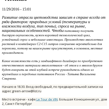
11/29/2016 - 15:01
Развитие отрасли цветоводства зависит в стране всегда от
ряда факторов: природных условий (температуры и
влажности воздуха, тип почвы), спроса на рынке,
национальных особенностей. Чтобы
питомнику получить
быструю окупаемость
, нужен короткий технологический цикл,
устойчивый спрос и небольшие инвестиции. Производство многолетних
растений в контейнерах С2-С15 литров совершенно нерентабельно для
перевозки, потому на нашем рынке присутствуют, в основном, местные
производители.
Какие возможности есть у ландшафтного дизайнера по приобретению
отечественного материала многолетников - об этом и о многом другом
будет говорить на этой клубной встрече руководитель одного из
крупнейших и передовых питомников России - Татьяна Васильевна
Смирнова.
Начало в 18.30. Вход свободный, по предварительной записи на
адрес green-arrow@list.ru
Место встречи - кафе
Le Tour de VIN
. Большая Конюшенная ул., дом
2, Санкт-Петербург