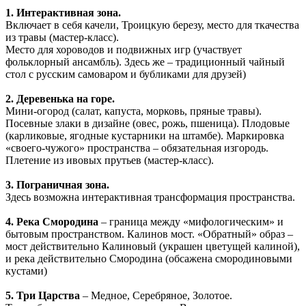
1. Интерактивная зона.
Включает в себя качели, Троицкую березу, место для ткачества
из травы (мастер-класс).
Место для хороводов и подвижных игр (участвует
фольклорный ансамбль). Здесь же – традиционный чайный
стол с русским самоваром и бубликами для друзей)
2. Деревенька на горе.
Мини-огород (салат, капуста, морковь, пряные травы).
Посевные злаки в дизайне (овес, рожь, пшеница). Плодовые
(карликовые, ягодные кустарники на штамбе). Маркировка
«своего-чужого» пространства – обязательная изгородь.
Плетение из ивовых прутьев (мастер-класс).
3. Пограничная зона.
Здесь возможна интерактивная трансформация пространства.
4. Река Смородина
– граница между «мифологическим» и
бытовым пространством. Калинов мост. «Обратный» образ –
мост действительно Калиновый (украшен цветущей калиной),
и река действительно Смородина (обсажена смородиновыми
кустами)
5. Три Царства
– Медное, Серебряное, Золотое.