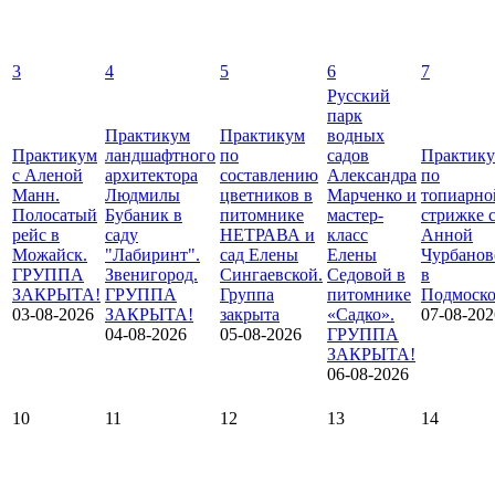
3
4
5
6
7
Русский
парк
Практикум
Практикум
водных
Практикум
ландшафтного
по
садов
Практик
с Аленой
архитектора
составлению
Александра
по
Манн.
Людмилы
цветников в
Марченко и
топиарно
Полосатый
Бубаник в
питомнике
мастер-
стрижке 
рейс в
саду
НЕТРАВА и
класс
Анной
Можайск.
"Лабиринт".
сад Елены
Елены
Чурбанов
ГРУППА
Звенигород.
Сингаевской.
Седовой в
в
ЗАКРЫТА!
ГРУППА
Группа
питомнике
Подмоско
03-08-2026
ЗАКРЫТА!
закрыта
«Садко».
07-08-202
04-08-2026
05-08-2026
ГРУППА
ЗАКРЫТА!
06-08-2026
10
11
12
13
14