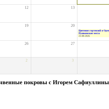
12
13
19
20
Цветение гортензий в Оре
Пушкинские места
21-08-2026
26
27
2
3
очвенные покровы с Игорем Сафиуллин