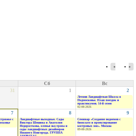
«
»
Сб
Вс
31
1
2
Летняя Ландшафтная Школа в
Подмосковье. План поездок и
практикумов. 14-й сезон
02-08-2026
7
8
9
стрижке с
Ландшафтные выходные. Сады
Семинар «Создание водоемов с
осковье
Виктора Шешина и Анатолия
биоплато и проектирование
Недоросткова, оленья эко-тропа и
костровых зон». Москва
сады ландшафтных дизайнеров
09-08-2026
Нижнего Новгорода. ГРУППА
ЗАКРЫТА!!