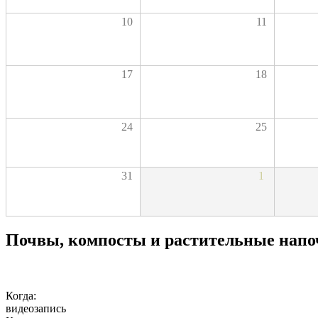
10
11
17
18
24
25
31
1
Почвы, компосты и растительные нап
Когда:
видеозапись