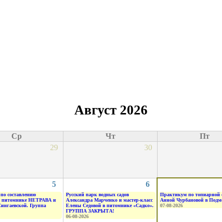
Август 2026
Ср
Чт
Пт
29
30
5
6
по составлению
Русский парк водных садов
Практикум по топиарной 
в питомнике НЕТРАВА и
Александра Марченко и мастер-класс
Анной Чурбановой в Подм
Сингаевской. Группа
Елены Седовой в питомнике «Садко».
07-08-2026
ГРУППА ЗАКРЫТА!
06-08-2026