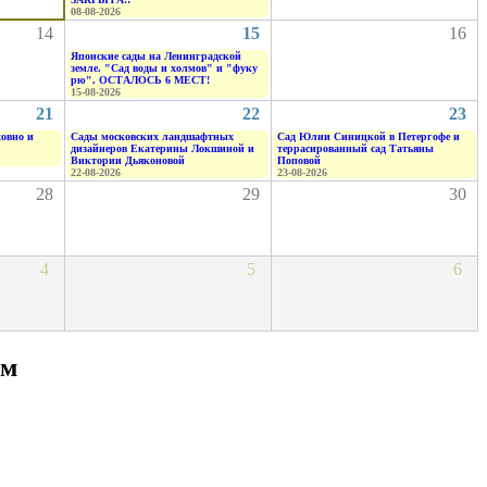
08-08-2026
14
15
16
Японские сады на Ленинградской
земле. "Сад воды и холмов" и "фуку
рю". ОСТАЛОСЬ 6 МЕСТ!
15-08-2026
21
22
23
ховно и
Сады московских ландшафтных
Сад Юлии Синицкой в Петергофе и
дизайнеров Екатерины Локшиной и
террасированный сад Татьяны
Виктории Дьяконовой
Поповой
22-08-2026
23-08-2026
28
29
30
4
5
6
ым