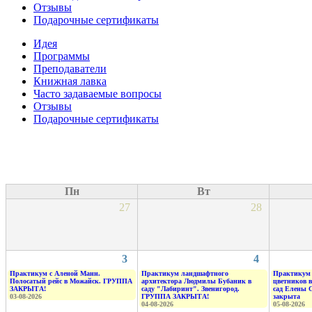
Отзывы
Подарочные сертификаты
Идея
Программы
Преподаватели
Книжная лавка
Часто задаваемые вопросы
Отзывы
Подарочные сертификаты
Пн
Вт
27
28
3
4
Практикум с Аленой Манн.
Практикум ландшафтного
Практикум 
Полосатый рейс в Можайск. ГРУППА
архитектора Людмилы Бубаник в
цветников 
ЗАКРЫТА!
саду "Лабиринт". Звенигород.
сад Елены 
03-08-2026
ГРУППА ЗАКРЫТА!
закрыта
04-08-2026
05-08-2026