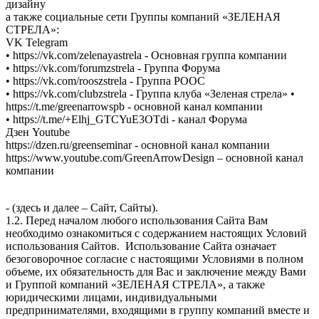
дизайну
а также социальные сети Группы компаний «ЗЕЛЕНАЯ
СТРЕЛА»:
VK Telegram
• https://vk.com/zelenayastrela - Основная группа компании
• https://vk.com/forumzstrela - Группа Форума
• https://vk.com/rooszstrela - Группа РООС
• https://vk.com/clubzstrela - Группа клуба «Зеленая стрела» •
https://t.me/greenarrowspb - основной канал компании
• https://t.me/+Elhj_GTCYuE3OTdi - канал Форума
Дзен Youtube
https://dzen.ru/greenseminar - основной канал компании
https://www.youtube.com/GreenArrowDesign – основной канал
компании
- (здесь и далее – Сайт, Сайты).
1.2. Перед началом любого использования Сайта Вам
необходимо ознакомиться с содержанием настоящих Условий
использования Сайтов. Использование Сайта означает
безоговорочное согласие с настоящими Условиями в полном
объеме, их обязательность для Вас и заключение между Вами
и Группой компаний «ЗЕЛЕНАЯ СТРЕЛА», а также
юридическими лицами, индивидуальными
предпринимателями, входящими в группу компаний вместе и