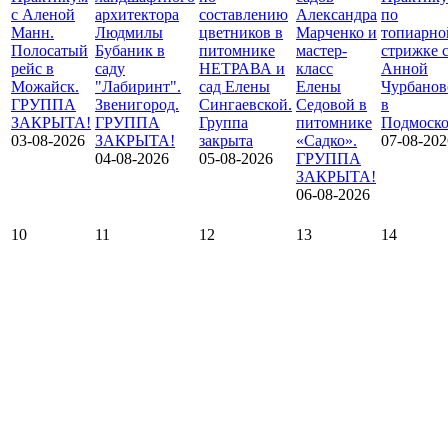
с Аленой
архитектора
составлению
Александра
по
Манн.
Людмилы
цветников в
Марченко и
топиарно
Полосатый
Бубаник в
питомнике
мастер-
стрижке 
рейс в
саду
НЕТРАВА и
класс
Анной
Можайск.
"Лабиринт".
сад Елены
Елены
Чурбанов
ГРУППА
Звенигород.
Сингаевской.
Седовой в
в
ЗАКРЫТА!
ГРУППА
Группа
питомнике
Подмоско
03-08-2026
ЗАКРЫТА!
закрыта
«Садко».
07-08-202
04-08-2026
05-08-2026
ГРУППА
ЗАКРЫТА!
06-08-2026
10
11
12
13
14