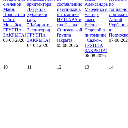
с Аленой
архитектора
составлению
Александра
по
Манн.
Людмилы
цветников в
Марченко и
топиарно
Полосатый
Бубаник в
питомнике
мастер-
стрижке 
рейс в
саду
НЕТРАВА и
класс
Анной
Можайск.
"Лабиринт".
сад Елены
Елены
Чурбанов
ГРУППА
Звенигород.
Сингаевской.
Седовой в
в
ЗАКРЫТА!
ГРУППА
Группа
питомнике
Подмоско
03-08-2026
ЗАКРЫТА!
закрыта
«Садко».
07-08-202
04-08-2026
05-08-2026
ГРУППА
ЗАКРЫТА!
06-08-2026
10
11
12
13
14