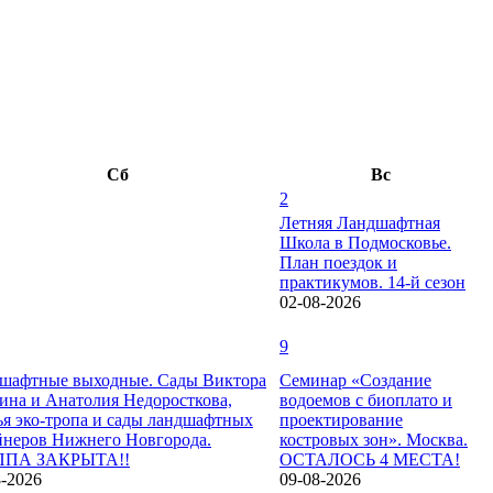
Сб
Вс
2
Летняя Ландшафтная
Школа в Подмосковье.
План поездок и
практикумов. 14-й сезон
02-08-2026
9
шафтные выходные. Сады Виктора
Семинар «Создание
на и Анатолия Недоросткова,
водоемов с биоплато и
ья эко-тропа и сады ландшафтных
проектирование
йнеров Нижнего Новгорода.
костровых зон». Москва.
ППА ЗАКРЫТА!!
ОСТАЛОСЬ 4 МЕСТА!
8-2026
09-08-2026