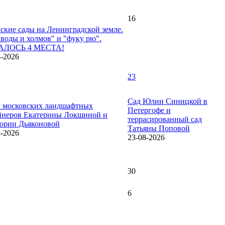
16
ские сады на Ленинградской земле.
 воды и холмов" и "фуку рю".
АЛОСЬ 4 МЕСТА!
8-2026
23
Сад Юлии Синицкой в
 московских ландшафтных
Петергофе и
йнеров Екатерины Локшиной и
террасированный сад
ории Дьяконовой
Татьяны Поповой
8-2026
23-08-2026
30
6