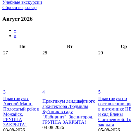
Учебные экскурсии
Сбросить фильтр
Август 2026
«
»
Пн
Вт
Ср
27
28
29
3
4
5
Практикум с
Практикум по
Практикум ландшафтного
Аленой Манн.
составлению цв
архитектора Людмилы
Полосатый рейс в
в питомнике 
Бубаник в саду
Можайск.
и сад Елены
"Лабиринт". Звенигород.
ГРУППА
Сингаевской. Г
ГРУППА ЗАКРЫТА!
ЗАКРЫТА!
закрыта
04-08-2026
03-08-2026
05-08-2026