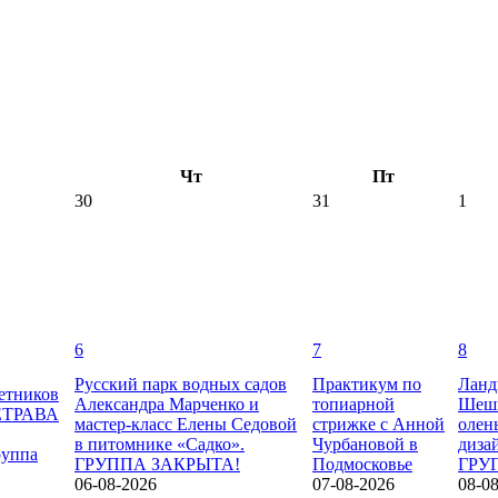
Чт
Пт
30
31
1
6
7
8
Русский парк водных садов
Практикум по
Ланд
етников
Александра Марченко и
топиарной
Шеши
НЕТРАВА
мастер-класс Елены Седовой
стрижке с Анной
олен
в питомнике «Садко».
Чурбановой в
диза
руппа
ГРУППА ЗАКРЫТА!
Подмосковье
ГРУ
06-08-2026
07-08-2026
08-0