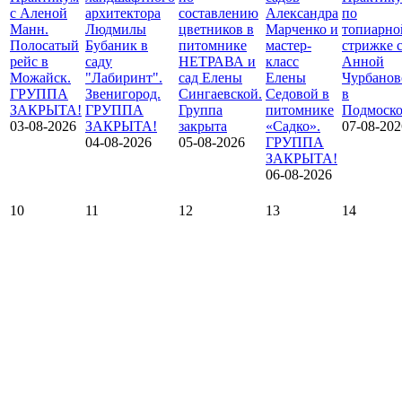
с Аленой
архитектора
составлению
Александра
по
Манн.
Людмилы
цветников в
Марченко и
топиарно
Полосатый
Бубаник в
питомнике
мастер-
стрижке 
рейс в
саду
НЕТРАВА и
класс
Анной
Можайск.
"Лабиринт".
сад Елены
Елены
Чурбанов
ГРУППА
Звенигород.
Сингаевской.
Седовой в
в
ЗАКРЫТА!
ГРУППА
Группа
питомнике
Подмоско
03-08-2026
ЗАКРЫТА!
закрыта
«Садко».
07-08-202
04-08-2026
05-08-2026
ГРУППА
ЗАКРЫТА!
06-08-2026
10
11
12
13
14