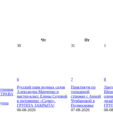
Чт
Пт
30
31
1
6
7
8
Русский парк водных садов
Практикум по
Ланд
етников
Александра Марченко и
топиарной
Шеши
НЕТРАВА
мастер-класс Елены Седовой
стрижке с Анной
олен
в питомнике «Садко».
Чурбановой в
диза
руппа
ГРУППА ЗАКРЫТА!
Подмосковье
ГРУ
06-08-2026
07-08-2026
08-0