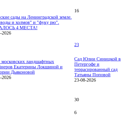
16
ские сады на Ленинградской земле.
 воды и холмов" и "фуку рю".
АЛОСЬ 4 МЕСТА!
8-2026
23
Сад Юлии Синицкой в
 московских ландшафтных
Петергофе и
йнеров Екатерины Локшиной и
террасированный сад
ории Дьяконовой
Татьяны Поповой
8-2026
23-08-2026
30
6