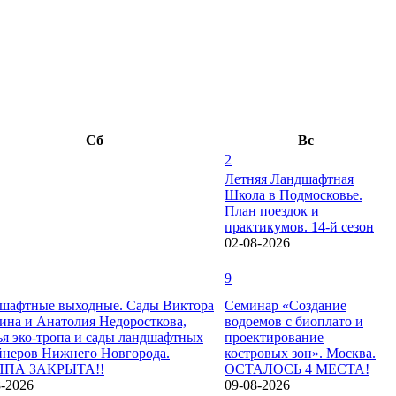
Сб
Вс
2
Летняя Ландшафтная
Школа в Подмосковье.
План поездок и
практикумов. 14-й сезон
02-08-2026
9
шафтные выходные. Сады Виктора
Семинар «Создание
на и Анатолия Недоросткова,
водоемов с биоплато и
ья эко-тропа и сады ландшафтных
проектирование
йнеров Нижнего Новгорода.
костровых зон». Москва.
ППА ЗАКРЫТА!!
ОСТАЛОСЬ 4 МЕСТА!
8-2026
09-08-2026