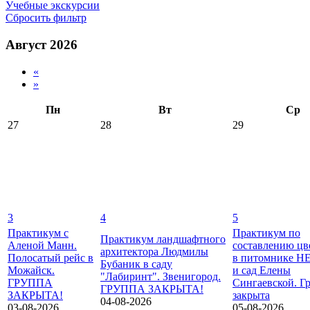
Учебные экскурсии
Сбросить фильтр
Август 2026
«
»
Пн
Вт
Ср
27
28
29
3
4
5
Практикум с
Практикум по
Практикум ландшафтного
Аленой Манн.
составлению цв
архитектора Людмилы
Полосатый рейс в
в питомнике 
Бубаник в саду
Можайск.
и сад Елены
"Лабиринт". Звенигород.
ГРУППА
Сингаевской. Г
ГРУППА ЗАКРЫТА!
ЗАКРЫТА!
закрыта
04-08-2026
03-08-2026
05-08-2026