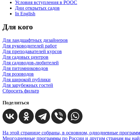
Условия вступления в РООС
Дни открытых садов
In English
Для кого
Для ландшафтных дизайнеров
Для руководителей работ
Для преподавателей курсов
Для садовых центров
Для садоводов-любителей
Для питомниководов
Для розоводов
Для широкой публики
Для зарубежных гостей
Сбросить фильтр
Поделиться
На этой странице собраны, в основном, однодневные программ
Многодневные программы по России и другим странам вы найд