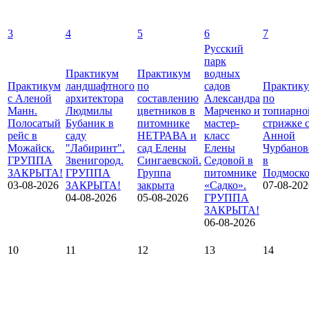
3
4
5
6
7
Русский
парк
Практикум
Практикум
водных
Практикум
ландшафтного
по
садов
Практик
с Аленой
архитектора
составлению
Александра
по
Манн.
Людмилы
цветников в
Марченко и
топиарно
Полосатый
Бубаник в
питомнике
мастер-
стрижке 
рейс в
саду
НЕТРАВА и
класс
Анной
Можайск.
"Лабиринт".
сад Елены
Елены
Чурбанов
ГРУППА
Звенигород.
Сингаевской.
Седовой в
в
ЗАКРЫТА!
ГРУППА
Группа
питомнике
Подмоско
03-08-2026
ЗАКРЫТА!
закрыта
«Садко».
07-08-202
04-08-2026
05-08-2026
ГРУППА
ЗАКРЫТА!
06-08-2026
10
11
12
13
14