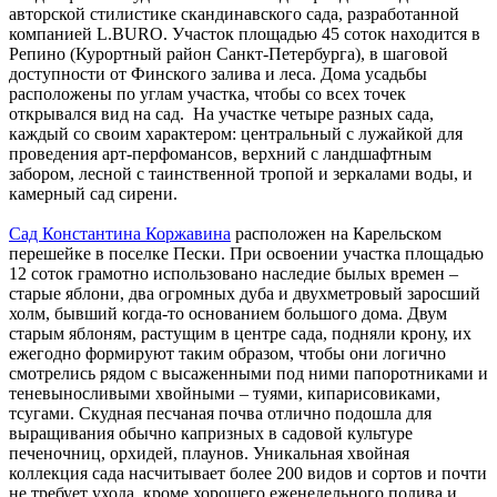
авторской стилистике скандинавского сада, разработанной
компанией L.BURO. Участок площадью 45 соток находится в
Репино (Курортный район Санкт-Петербурга), в шаговой
доступности от Финского залива и леса. Дома усадьбы
расположены по углам участка, чтобы со всех точек
открывался вид на сад. На участке четыре разных сада,
каждый со своим характером: центральный с лужайкой для
проведения арт-перфомансов, верхний с ландшафтным
забором, лесной с таинственной тропой и зеркалами воды, и
камерный сад сирени.
Сад Константина Коржавина
расположен на Карельском
перешейке в поселке Пески. При освоении участка площадью
12 соток грамотно использовано наследие былых времен –
старые яблони, два огромных дуба и двухметровый заросший
холм, бывший когда-то основанием большого дома. Двум
старым яблоням, растущим в центре сада, подняли крону, их
ежегодно формируют таким образом, чтобы они логично
смотрелись рядом с высаженными под ними папоротниками и
теневыносливыми хвойными – туями, кипарисовиками,
тсугами. Скудная песчаная почва отлично подошла для
выращивания обычно капризных в садовой культуре
печеночниц, орхидей, плаунов. Уникальная хвойная
коллекция сада насчитывает более 200 видов и сортов и почти
не требует ухода, кроме хорошего еженедельного полива и