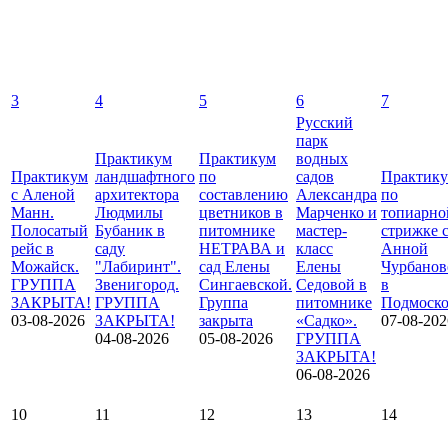
3
4
5
6
7
Русский
парк
Практикум
Практикум
водных
Практикум
ландшафтного
по
садов
Практик
с Аленой
архитектора
составлению
Александра
по
Манн.
Людмилы
цветников в
Марченко и
топиарно
Полосатый
Бубаник в
питомнике
мастер-
стрижке 
рейс в
саду
НЕТРАВА и
класс
Анной
Можайск.
"Лабиринт".
сад Елены
Елены
Чурбанов
ГРУППА
Звенигород.
Сингаевской.
Седовой в
в
ЗАКРЫТА!
ГРУППА
Группа
питомнике
Подмоско
03-08-2026
ЗАКРЫТА!
закрыта
«Садко».
07-08-202
04-08-2026
05-08-2026
ГРУППА
ЗАКРЫТА!
06-08-2026
10
11
12
13
14