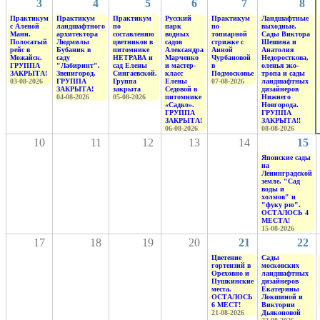
3
4
5
6
7
8
Практикум
Практикум
Практикум
Русский
Практикум
Ландшафтные
с Аленой
ландшафтного
по
парк
по
выходные.
Манн.
архитектора
составлению
водных
топиарной
Сады Виктора
Полосатый
Людмилы
цветников в
садов
стрижке с
Шешина и
рейс в
Бубаник в
питомнике
Александра
Анной
Анатолия
Можайск.
саду
НЕТРАВА и
Марченко
Чурбановой
Недоросткова,
ГРУППА
"Лабиринт".
сад Елены
и мастер-
в
оленья эко-
ЗАКРЫТА!
Звенигород.
Сингаевской.
класс
Подмосковье
тропа и сады
03-08-2026
ГРУППА
Группа
Елены
07-08-2026
ландшафтных
ЗАКРЫТА!
закрыта
Седовой в
дизайнеров
04-08-2026
05-08-2026
питомнике
Нижнего
«Садко».
Новгорода.
ГРУППА
ГРУППА
ЗАКРЫТА!
ЗАКРЫТА!!
06-08-2026
08-08-2026
10
11
12
13
14
15
Японские сады
на
Ленинградской
земле. "Сад
воды и
холмов" и
"фуку рю".
ОСТАЛОСЬ 4
МЕСТА!
15-08-2026
17
18
19
20
21
22
Цветение
Сады
гортензий в
московских
Ореховно и
ландшафтных
Пушкинские
дизайнеров
места.
Екатерины
ОСТАЛОСЬ
Локшиной и
6 МЕСТ!
Виктории
21-08-2026
Дьяконовой