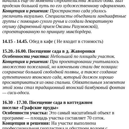
начались еще до момента строительства жилого дома. Был
проделан большой путь по его художественному оформлению.
​Концепция и решения:
Пространство сада удалось
увеличить визуально. Специалисты объединили ландшафтные
группы с помощью сухого ручья и создали декоративную
опушку (фирменный прием Оксаны Разумовской),
спроектированную по принципу миксбордера.
14.15 - 14.45.
Обед в кафе ( Не входит в стоимость)
15.20.-16.00.
Посещение сада
в д.
Жаворонки
Особенности участка:
Небольшой по площади участок.
​Концепция и решения:
При проектировании учитывалось
множество пожеланий, но ключевыми стали две позиции:
сохранение большой свободной поляны, а также создание
аутентичного японского сада, который должен хорошо
просматриваться из окна спальни. Обязательным элементом
этой зоны стал традиционный японский бамбуковый фонтан
— сиси-одоси.
16.30 - 17.30. Посещение сада в коттеджном
поселке
«Графские пруды»
Особенности участка:
Это самый масштабный объект в
программе — площадь участка составляет 70 соток.
Концепция и решения:
На участке выполнена
профессиональная геопластика и обустроен водоем с