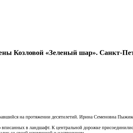
ы Козловой «Зеленый шар». Санкт-Петер
дававшийся на протяжении десятилетий. Ирина Семеновна Пыжик
но вписанных в ландшафт. К центральной дорожке присоединили
адик со своей изюминкой и настроением.