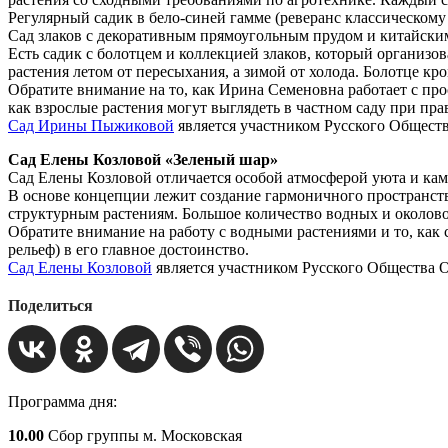
Регулярный садик в бело-синей гамме (реверанс классическому
Сад злаков с декоративным прямоугольным прудом и китайски
Есть садик с болотцем и коллекцией злаков, который организ
растения летом от пересыхания, а зимой от холода. Болотце к
Обратите внимание на то, как Ирина Семеновна работает с про
как взрослые растения могут выглядеть в частном саду при пра
Сад Ирины Пыжиковой
является участником Русского Общест
Сад Елены Козловой «Зеленый шар»
Сад Елены Козловой отличается особой атмосферой уюта и кам
В основе концепции лежит создание гармоничного пространст
структурным растениям. Большое количество водных и околово
Обратите внимание на работу с водными растениями и то, как 
рельеф) в его главное достоинство.
Сад Елены Козловой
является участником Русского Общества 
Поделиться
Программа дня:
10.00
Сбор группы м. Московская