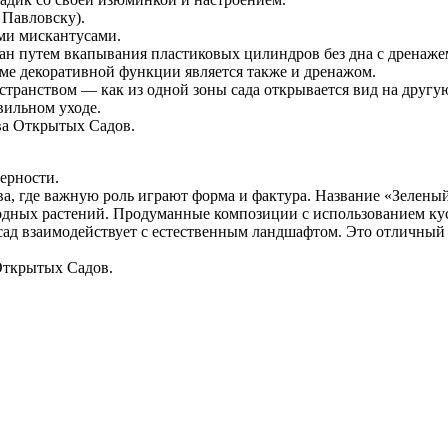
 Павловску).
ми мискантусами.
ован путем вкапывания пластиковых цилиндров без дна с дренаж
роме декоративной функции является также и дренажом.
странством — как из одной зоны сада открывается вид на другую
вильном уходе.
ва Открытых Садов.
ерности.
ва, где важную роль играют форма и фактура. Название «Зелен
дных растений. Продуманные композиции с использованием куст
сад взаимодействует с естественным ландшафтом. Это отличный 
Открытых Садов.