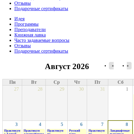
Отзывы
Подарочные сертификаты
Идея
Программы
Преподаватели
Книжная лавка
Часто задаваемые вопросы
Отзывы
Подарочные сертификаты
Август 2026
«
»
Пн
Вт
Ср
Чт
Пт
Сб
27
28
29
30
31
1
3
4
5
6
7
8
Практикум
Практикум
Практикум
Русский
Практикум
Ландшафтные
с Аленой
ландшафтного
по
парк
по
выходные.