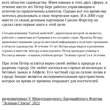
всех областях садоводства. Имея навыки в этих двух сферах, в
течение шести лет Петер Берг работал управляющим и
агентом по привлечению клиентов. Однако всё это время ему
хотелось реализовать и свои творческие идеи. И в 2000 году
вместе со своим деловым партнером Сьюзэн Форстер он
сделал свои первые шаги к этой цели.
Сегодня компания "GartenLandschaft", директором которой он является,
работает с клиентами из Германии и из соседних стран. Проекты Петера
привлекают внимание средств массовой информации и получают признание
в области садоводства. В течение 15 лет Петера рады видеть в различных
странах в качестве лектора и консультанта. Петер проводил семинар в
России (а именно - в нашем учебном центре "Зелёная стрела") и в Эстонии.
При этом Петер остаётся верен своей любви к природе и к
родному городу. Он любит кататься на горных велосипедах и
беговых лыжах в Айфеле. Его частный сад на склоне холма в
городе Зинциг является экспериментальным пространством,
которое он время от времени открывает для посетителей.
видеоматериал V Международного Ландшафтного Форума
"Зеленая Стрела" 2021