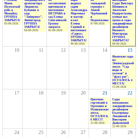
Манн.
архитектора
составлению
водных
топиарной
Сады Виктора
Полосатый
Людмилы
цветников в
садов
стрижке с
Шешина и
рейс в
Бубаник в
питомнике
Александра
Анной
Анатолия
Можайск.
саду
НЕТРАВА и
Марченко
Чурбановой
Недоросткова,
ГРУППА
"Лабиринт".
сад Елены
и мастер-
в
оленья эко-
ЗАКРЫТА!
Звенигород.
Сингаевской.
класс
Подмосковье
тропа и сады
03-08-2026
ГРУППА
Группа
Елены
07-08-2026
ландшафтных
ЗАКРЫТА!
закрыта
Седовой в
дизайнеров
04-08-2026
05-08-2026
питомнике
Нижнего
«Садко».
Новгорода.
ГРУППА
ГРУППА
ЗАКРЫТА!
ЗАКРЫТА!!
06-08-2026
08-08-2026
10
11
12
13
14
15
Японские сады
на
Ленинградской
земле. "Сад
воды и
холмов" и
"фуку рю".
ОСТАЛОСЬ 4
МЕСТА!
15-08-2026
17
18
19
20
21
22
Цветение
Сады
гортензий в
московских
Ореховно и
ландшафтных
Пушкинские
дизайнеров
места.
Екатерины
ОСТАЛОСЬ
Локшиной и
6 МЕСТ!
Виктории
21-08-2026
Дьяконовой
22-08-2026
24
25
26
27
28
29