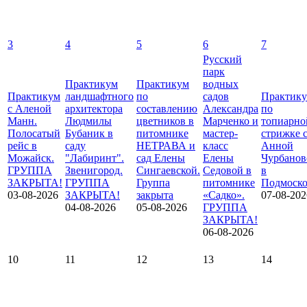
3
4
5
6
7
Русский
парк
Практикум
Практикум
водных
Практикум
ландшафтного
по
садов
Практик
с Аленой
архитектора
составлению
Александра
по
Манн.
Людмилы
цветников в
Марченко и
топиарно
Полосатый
Бубаник в
питомнике
мастер-
стрижке 
рейс в
саду
НЕТРАВА и
класс
Анной
Можайск.
"Лабиринт".
сад Елены
Елены
Чурбанов
ГРУППА
Звенигород.
Сингаевской.
Седовой в
в
ЗАКРЫТА!
ГРУППА
Группа
питомнике
Подмоско
03-08-2026
ЗАКРЫТА!
закрыта
«Садко».
07-08-202
04-08-2026
05-08-2026
ГРУППА
ЗАКРЫТА!
06-08-2026
10
11
12
13
14