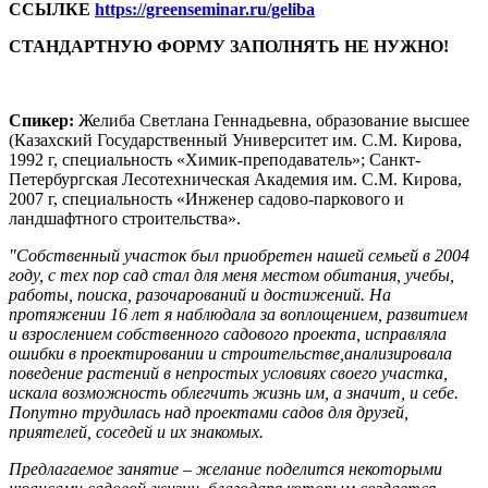
ССЫЛКЕ
https://greenseminar.ru/geliba
СТАНДАРТНУЮ ФОРМУ ЗАПОЛНЯТЬ НЕ НУЖНО!
Спикер:
Желиба Светлана Геннадьевна, образование высшее
(Казахский Государственный Университет им. С.М. Кирова,
1992 г, специальность «Химик-преподаватель»; Санкт-
Петербургская Лесотехническая Академия им. С.М. Кирова,
2007 г, специальность «Инженер садово-паркового и
ландшафтного строительства».
"Собственный участок был приобретен нашей семьей в 2004
году, с тех пор сад стал для меня местом обитания, учебы,
работы, поиска, разочарований и достижений. На
протяжении 16 лет я наблюдала за воплощением, развитием
и взрослением собственного садового проекта, исправляла
ошибки в проектировании и строительстве,анализировала
поведение растений в непростых условиях своего участка,
искала возможность облегчить жизнь им, а значит, и себе.
Попутно трудилась над проектами садов для друзей,
приятелей, соседей и их знакомых.
Предлагаемое занятие – желание поделится некоторыми