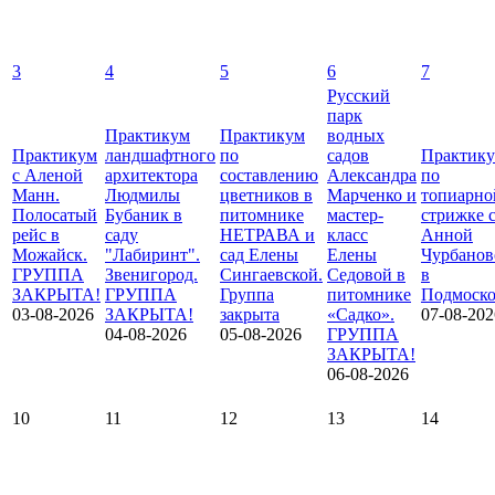
3
4
5
6
7
Русский
парк
Практикум
Практикум
водных
Практикум
ландшафтного
по
садов
Практик
с Аленой
архитектора
составлению
Александра
по
Манн.
Людмилы
цветников в
Марченко и
топиарно
Полосатый
Бубаник в
питомнике
мастер-
стрижке 
рейс в
саду
НЕТРАВА и
класс
Анной
Можайск.
"Лабиринт".
сад Елены
Елены
Чурбанов
ГРУППА
Звенигород.
Сингаевской.
Седовой в
в
ЗАКРЫТА!
ГРУППА
Группа
питомнике
Подмоско
03-08-2026
ЗАКРЫТА!
закрыта
«Садко».
07-08-202
04-08-2026
05-08-2026
ГРУППА
ЗАКРЫТА!
06-08-2026
10
11
12
13
14